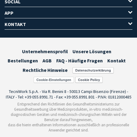
SOCIAL
APP
KONTAKT
Unternehmensprofil
Unsere Lösungen
Bestellungen
AGB
FAQ - Häufige Fragen
Kontakt
Rechtliche Hinweise
Cookie-Einstellungen
TecniWork S.p.A. - Via R. Benini 8 - 50013 Campi Bisenzio (Firenze) -
ITALY - Tel: +39 055.8991.71 - Fax: +39 055.8991.801 - P.IVA: 01812000485
Entsprechend den Richtlinien des Gesundheitsministeriums zur
Gesundheitswerbung über Medizinprodukten, in-vitro medizinisch-
diagnostischen Geräten und medizinisch-chirurgischen Mitteln wird der
Benutzer darauf hingewiesen,
dass die hierin enthaltenen Informationen ausschließlich an professionelle
Anwender gerichtet sind.