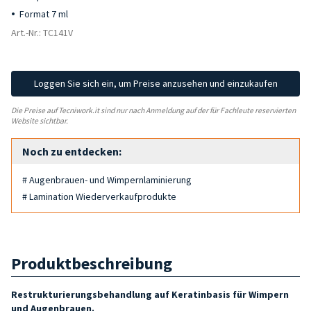
Format 7 ml
Art.-Nr.: TC141V
Loggen Sie sich ein, um Preise anzusehen und einzukaufen
Die Preise auf Tecniwork.it sind nur nach Anmeldung auf der für Fachleute reservierten
Website sichtbar.
Noch zu entdecken:
# Augenbrauen- und Wimpernlaminierung
# Lamination Wiederverkaufprodukte
Produktbeschreibung
Restrukturierungsbehandlung auf Keratinbasis für Wimpern
und Augenbrauen.