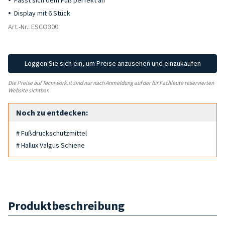
Passt sich dem Fuß perfekt an
Display mit 6 Stück
Art.-Nr.: ESCO300
Loggen Sie sich ein, um Preise anzusehen und einzukaufen
Die Preise auf Tecniwork.it sind nur nach Anmeldung auf der für Fachleute reservierten
Website sichtbar.
Noch zu entdecken:
# Fußdruckschutzmittel
# Hallux Valgus Schiene
Produktbeschreibung