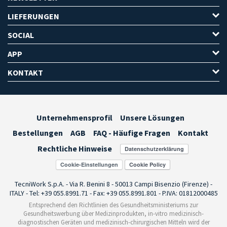
LIEFERUNGEN
SOCIAL
APP
KONTAKT
Unternehmensprofil
Unsere Lösungen
Bestellungen
AGB
FAQ - Häufige Fragen
Kontakt
Rechtliche Hinweise
Cookie-Einstellungen
TecniWork S.p.A. - Via R. Benini 8 - 50013 Campi Bisenzio (Firenze) -
ITALY - Tel: +39 055.8991.71 - Fax: +39 055.8991.801 - P.IVA: 01812000485
Entsprechend den Richtlinien des Gesundheitsministeriums zur
Gesundheitswerbung über Medizinprodukten, in-vitro medizinisch-
diagnostischen Geräten und medizinisch-chirurgischen Mitteln wird der