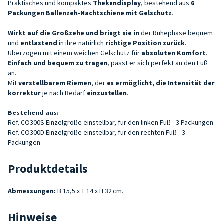
Praktisches und kompaktes
Thekendisplay
, bestehend aus
6
Packungen
Ballenzeh-Nachtschiene
mit Gelschutz
.
Wirkt auf die Großzehe und bringt sie in
der Ruhephase bequem
und
entlastend
in ihre natürlich
richtige
Position zurück
.
Überzogen mit einem weichen Gelschutz für
absoluten Komfort
.
Einfach und bequem zu tragen
, passt er sich perfekt an den Fuß
an.
Mit
verstellbarem Riemen
, der
es ermöglicht, die Intensität der
korrektur
je nach Bedarf
einzustellen
.
Bestehend aus:
Ref. CO300S Einzelgröße einstellbar, für den linken Fuß - 3 Packungen
Ref. CO300D
Einzelgröße einstellbar,
für den rechten Fuß - 3
Packungen
Produktdetails
Abmessungen:
B 15,5 x T 14 x H 32 cm.
Hinweise