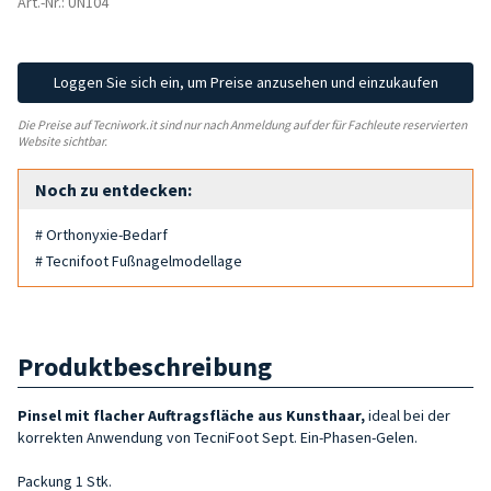
Art.-Nr.: UN104
Loggen Sie sich ein, um Preise anzusehen und einzukaufen
Die Preise auf Tecniwork.it sind nur nach Anmeldung auf der für Fachleute reservierten
Website sichtbar.
Noch zu entdecken:
# Orthonyxie-Bedarf
# Tecnifoot Fußnagelmodellage
Produktbeschreibung
Pinsel mit flacher Auftragsfläche
aus Kunsthaar
,
ideal bei der
korrekten
Anwendung von TecniFoot Sept. Ein-Phasen-Gelen.
Packung 1 Stk.