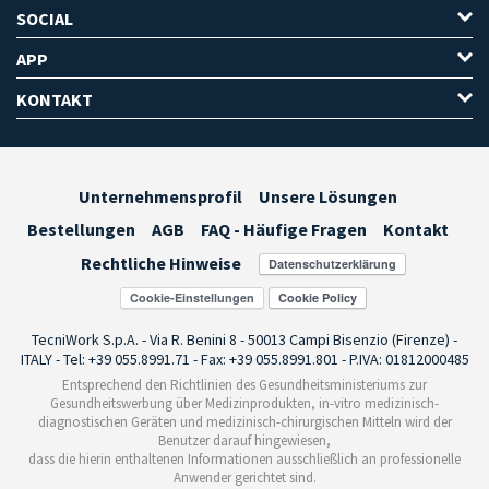
SOCIAL
APP
KONTAKT
Unternehmensprofil
Unsere Lösungen
Bestellungen
AGB
FAQ - Häufige Fragen
Kontakt
Rechtliche Hinweise
Cookie-Einstellungen
TecniWork S.p.A. - Via R. Benini 8 - 50013 Campi Bisenzio (Firenze) -
ITALY - Tel: +39 055.8991.71 - Fax: +39 055.8991.801 - P.IVA: 01812000485
Entsprechend den Richtlinien des Gesundheitsministeriums zur
Gesundheitswerbung über Medizinprodukten, in-vitro medizinisch-
diagnostischen Geräten und medizinisch-chirurgischen Mitteln wird der
Benutzer darauf hingewiesen,
dass die hierin enthaltenen Informationen ausschließlich an professionelle
Anwender gerichtet sind.