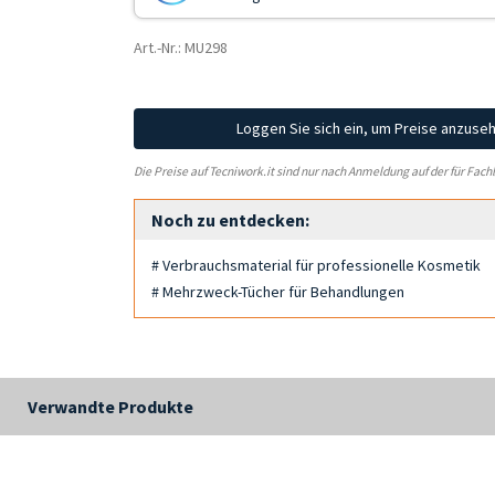
Art.-Nr.: MU298
Loggen Sie sich ein, um Preise anzuse
Die Preise auf Tecniwork.it sind nur nach Anmeldung auf der für Fach
Noch zu entdecken:
# Verbrauchsmaterial für professionelle Kosmetik
# Mehrzweck-Tücher für Behandlungen
Verwandte Produkte