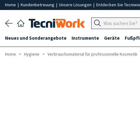
Home
|
Kundenbetreuung
|
Unsere Lösungen
|
Entdecken Sie Tecniwo
Neues und Sonderangebote
Instrumente
Geräte
Fußpf
Home
Hygiene
Verbrauchsmaterial für professionelle Kosmetik