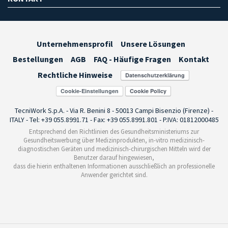
Unternehmensprofil
Unsere Lösungen
Bestellungen
AGB
FAQ - Häufige Fragen
Kontakt
Rechtliche Hinweise
Cookie-Einstellungen
TecniWork S.p.A. - Via R. Benini 8 - 50013 Campi Bisenzio (Firenze) -
ITALY - Tel: +39 055.8991.71 - Fax: +39 055.8991.801 - P.IVA: 01812000485
Entsprechend den Richtlinien des Gesundheitsministeriums zur
Gesundheitswerbung über Medizinprodukten, in-vitro medizinisch-
diagnostischen Geräten und medizinisch-chirurgischen Mitteln wird der
Benutzer darauf hingewiesen,
dass die hierin enthaltenen Informationen ausschließlich an professionelle
Anwender gerichtet sind.