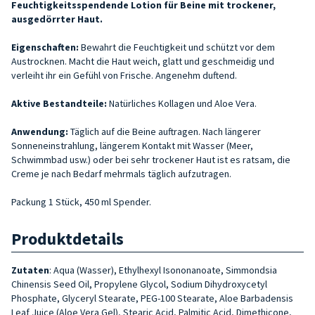
Feuchtigkeitsspendende Lotion für Beine mit trockener,
ausgedörrter Haut.
Eigenschaften:
Bewahrt die Feuchtigkeit und schützt vor dem
Austrocknen. Macht die Haut weich, glatt und geschmeidig und
verleiht ihr ein Gefühl von Frische. Angenehm duftend.
Aktive Bestandteile:
Natürliches Kollagen und Aloe Vera.
Anwendung:
Täglich auf die Beine auftragen. Nach längerer
Sonneneinstrahlung, längerem Kontakt mit Wasser (Meer,
Schwimmbad usw.) oder bei sehr trockener Haut ist es ratsam, die
Creme je nach Bedarf mehrmals täglich aufzutragen.
Packung 1 Stück, 450 ml Spender.
Produktdetails
Zutaten
: Aqua (Wasser), Ethylhexyl Isononanoate, Simmondsia
Chinensis Seed Oil, Propylene Glycol, Sodium Dihydroxycetyl
Phosphate, Glyceryl Stearate, PEG-100 Stearate, Aloe Barbadensis
Leaf Juice (Aloe Vera Gel), Stearic Acid, Palmitic Acid, Dimethicone,