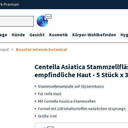
rk Premium
Ai
lege
Hände
Gesicht
Kosmetik
Körper-Wohlbefinden
Hyg
enaud
Booster intensiv botanical
Centella Asiatica Stammzellfl
empfindliche Haut - 5 Stück x 
Stammzellenampulle auf Glyzerinbasis
Für reife Haut
Mit Centella Asiatica-Stammzellen
Formel mit 100 Inhaltsstoffen natürlichen Ursprungs
Größe 3 ml