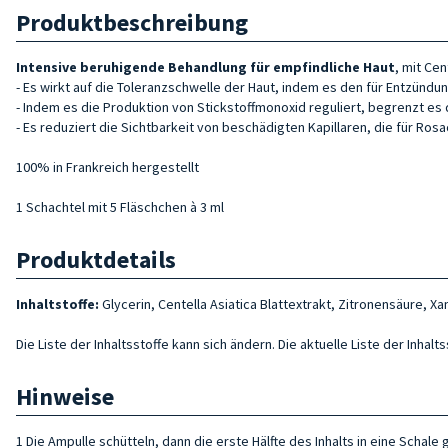
Produktbeschreibung
Intensive beruhigende Behandlung für empfindliche Haut
, mit Ce
- Es wirkt auf die Toleranzschwelle der Haut, indem es den für Entzünd
- Indem es die Produktion von Stickstoffmonoxid reguliert, begrenzt es
- Es reduziert die Sichtbarkeit von beschädigten Kapillaren, die für Rosa
100% in Frankreich hergestellt
1 Schachtel mit 5 Fläschchen à 3 ml
Produktdetails
Inhaltstoffe:
Glycerin, Centella Asiatica Blattextrakt, Zitronensäure, X
Die Liste der Inhaltsstoffe kann sich ändern. Die aktuelle Liste der Inha
Hinweise
1 Die Ampulle schütteln, dann die erste Hälfte des Inhalts in eine Schal