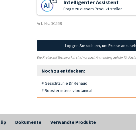
Intelligenter Assistent
Frage zu diesem Produkt stellen
Art.-Nr.: DC559
Loggen Sie sich ein, um Preise anzuse
Die Preise auf Tecniwork.it sind nur nach Anmeldung auf der für Fach
Noch zu entdecken:
# Gesichtslinie Dr Renaud
# Booster intensiv botanical
lip
Dokumente
Verwandte Produkte