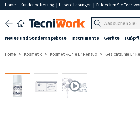
Home
|
Kundenbetreuung
|
Unsere Lösungen
|
Entdecken Sie Tecniwo
Neues und Sonderangebote
Instrumente
Geräte
Fußpf
Home
Kosmetik
Kosmetik-Linie Dr Renaud
Gesichtslinie Dr R