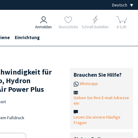
Anmelden
Wunschliste
Schnell bestellen
€ 0,00
iene
Einrichtung
chwindigkeit für
Brauchen Sie Hilfe?
ro, Hydron
Whatsapp
ir Power Plus
Geben Sie Ihre E-mail Adresse
keit
ein
Lesen Sie unsere Häufige
ndem Fußdruck
Fragen