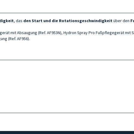
digkeit
, das
den Start und die Rotationsgeschwindigkeit
über den
F
egerät mit Absaugung (Ref. AF953N), Hydron Spray Pro
Fußpflegegerät
mit S
gung
(Ref. AF956).