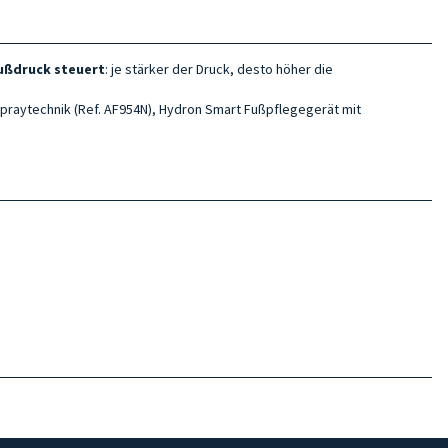
ußdruck
steuert
: je stärker der Druck, desto höher die
praytechnik (Ref. AF954N), Hydron Smart Fußpflegegerät mit