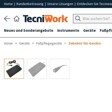
Home
|
Kundenbetreuung
|
Unsere Lösungen
|
Entdecken Sie Tecniwo
Neues und Sonderangebote
Instrumente
Geräte
Fußpf
Home
Geräte
Fußpflegegeräte
Zubehör für Geräte