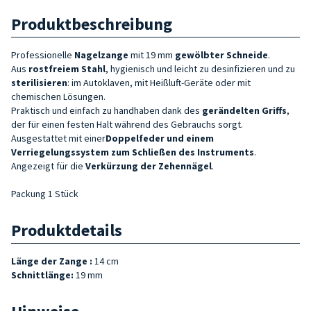
Produktbeschreibung
Professionelle
Nagelzange
mit 19 mm
gewölbter Schneide
.
Aus
rostfreiem Stahl
, hygienisch und leicht zu desinfizieren und zu
sterilisieren
: im Autoklaven, mit Heißluft-Geräte oder mit
chemischen Lösungen.
Praktisch und einfach zu handhaben dank des
gerändelten Griffs
,
der für einen festen Halt während des Gebrauchs sorgt.
Ausgestattet mit einer
Doppelfeder und einem
Verriegelungssystem zum Schließen des
Instruments
.
Angezeigt für die
Verkürzung der Zehennägel
.
Packung 1 Stück
Produktdetails
Länge der Zange :
14 cm
Schnittlänge:
19 mm