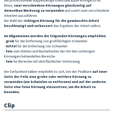
Die professionelle doppelseitige Edelstahlraspel ermöglicht es
Ihnen,
zwei verschiedene Körnungen gleichzeitig auf
demselben Werkzeug zu verwenden
und somit zwei verschiedene
Arbeiten auszuführen.
Die Wahl der
richtigen Körnung für die
gewünschte Arbeit
bes
chleunigt und verbessert
das Ergebnis der Arbeit selbst
.
Im Allgemeinen werden die folgenden Körnungen empfohlen
-
grob
für die Entfernung von großflächigen Schwielen
-
mittel
für die Entfernung von Schwielen
-
fein
zum Glätten und Nacharbeiten der mit den vorherigen
Körnungen behandelten Bereiche
-
fein
für Bereiche mit oberflächlicher Verhornung
Der Einfachheit halber empfiehlt es sich, bei der Pediküre
auf einer
Seite der Feile eine grobe oder mittlere Körnung zu
verwenden (um Schwielen zu entfernen) und auf der anderen
Seite eine feine Körnung einzusetzen, um die Arbeit zu
beenden.
Clip