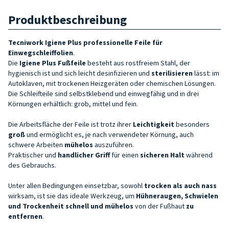
Produktbeschreibung
Tecniwork Igiene Plus professionelle Feile für
Einwegschleiffolien
.
Die
Igiene Plus
Fußfeile
besteht aus rostfreiem Stahl, der
hygienisch ist und sich leicht desinfizieren und
sterilisieren
lässt: im
Autoklaven, mit trockenen Heizgeräten oder chemischen Lösungen.
Die Schleifteile sind selbstklebend und einwegfähig und in drei
Körnungen erhältlich: grob, mittel und fein.
Die Arbeitsfläche der Feile ist trotz ihrer
Leichtigkeit
besonders
groß
und ermöglicht es, je nach verwendeter Körnung, auch
schwere Arbeiten
mühelos
auszuführen.
Praktischer und
handlicher
Griff
für einen
sicheren Halt
während
des Gebrauchs.
Unter allen Bedingungen einsetzbar, sowohl
trocken als auch nass
wirksam, ist sie das ideale Werkzeug, um
Hühneraugen, Schwielen
und Trockenheit
schnell und mühelos
von der Fußhaut
zu
entfernen
.