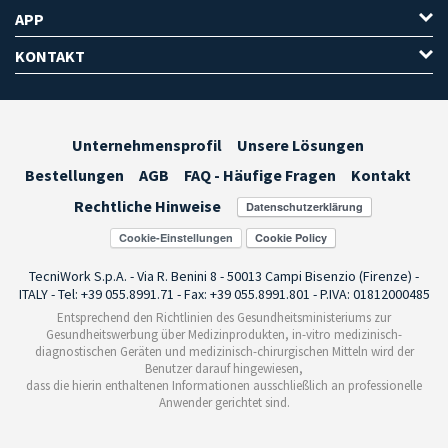
APP
KONTAKT
Unternehmensprofil
Unsere Lösungen
Bestellungen
AGB
FAQ - Häufige Fragen
Kontakt
Rechtliche Hinweise
Cookie-Einstellungen
TecniWork S.p.A. - Via R. Benini 8 - 50013 Campi Bisenzio (Firenze) -
ITALY - Tel: +39 055.8991.71 - Fax: +39 055.8991.801 - P.IVA: 01812000485
Entsprechend den Richtlinien des Gesundheitsministeriums zur
Gesundheitswerbung über Medizinprodukten, in-vitro medizinisch-
diagnostischen Geräten und medizinisch-chirurgischen Mitteln wird der
Benutzer darauf hingewiesen,
dass die hierin enthaltenen Informationen ausschließlich an professionelle
Anwender gerichtet sind.