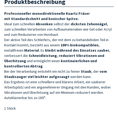
Produktbeschreibung
Professioneller monodirektionelle Kuartz Fräser
mit
Standardschnitt und konischer Spitze
.
Ideal zum schnellen
Absenken
selbst der
dicksten Zehennägel
,
zum schnellen Verarbeiten von Aufbaumaterialien wie Gel oder Acryl
und zum Reduzieren von Hornhaut.
Der aktive Teil des Schleifers, der mit dem zu behandelnden Teil in
Kontakt kommt, besteht aus einem
100% biokompatiblen
,
metallfreien
Material
. Es
bleibt während des Einsatzes sauber
,
verbessert die
Schneidleistung
,
reduziert
Vibrationen und
Überhitzung
und ermöglicht einen
kontinuierlichen und
kontrollierten Abtrag
.
Bei der Verarbeitung entsteht ein nicht zu feiner
Staub
, der
vom
Staubsauger viel leichter
aufgesaugt
werden kann.
Das Ergebnis ist eine schnellere und klarere Arbeit, ein sauberer
Arbeitsplatz und ein angenehmerer Umgang mit den Kunden, wobei
Vibrationen und Überhitzung auf ein Minimum reduziert werden.
Autoklavierbar bis zu 180°.
1 Stück