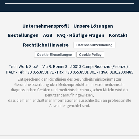
Unternehmensprofil
Unsere Lösungen
Bestellungen
AGB
FAQ - Häufige Fragen
Kontakt
Rechtliche Hinweise
Cookie-Einstellungen
TecniWork S.p.A. - Via R. Benini 8 - 50013 Campi Bisenzio (Firenze) -
ITALY - Tel: +39 055.8991.71 - Fax: +39 055.8991.801 - P.IVA: 01812000485
Entsprechend den Richtlinien des Gesundheitsministeriums zur
Gesundheitswerbung über Medizinprodukten, in-vitro medizinisch-
diagnostischen Geräten und medizinisch-chirurgischen Mitteln wird der
Benutzer darauf hingewiesen,
dass die hierin enthaltenen Informationen ausschließlich an professionelle
Anwender gerichtet sind.