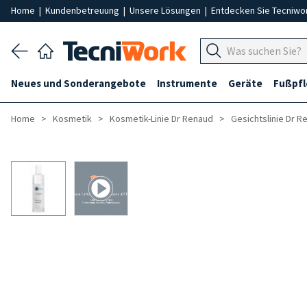
Home
|
Kundenbetreuung
|
Unsere Lösungen
|
Entdecken Sie Tecniwo
Neues und Sonderangebote
Instrumente
Geräte
Fußpf
Home
Kosmetik
Kosmetik-Linie Dr Renaud
Gesichtslinie Dr R