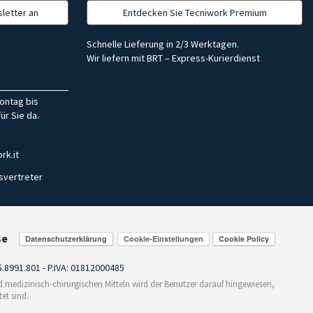
letter an
Entdecken Sie Tecniwork Premium
Schnelle Lieferung in 2/3 Werktagen.
Wir liefern mit BRT – Express-Kurierdienst
ontag bis
ür Sie da.
rk.it
svertreter
se
Cookie-Einstellungen
55.8991.801 - P.IVA: 01812000485
medizinisch-chirurgischen Mitteln wird der Benutzer darauf hingewiesen,
et sind.