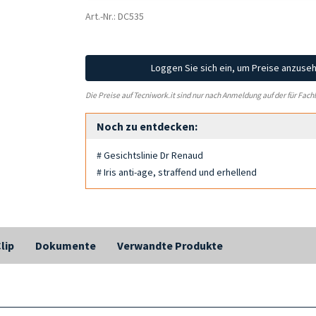
Art.-Nr.: DC535
Loggen Sie sich ein, um Preise anzuse
Die Preise auf Tecniwork.it sind nur nach Anmeldung auf der für Fach
Noch zu entdecken:
# Gesichtslinie Dr Renaud
# Iris anti-age, straffend und erhellend
lip
Dokumente
Verwandte Produkte