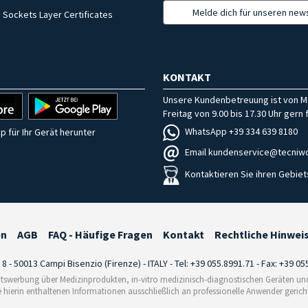
Melde dich für unseren news
 Sockets Layer Certificates
KONTAKT
Unsere Kundenbetreuung ist von M
Freitag von 9.00 bis 17.30 Uhr gern f
WhatsApp +39 334 639 8180
p für Ihr Gerät herunter
Email kundenservice@tecniwo
Kontaktieren Sie ihren Gebiet
en
AGB
FAQ - Häufige Fragen
Kontakt
Rechtliche Hinwei
i 8 - 50013 Campi Bisenzio (Firenze) - ITALY - Tel: +39 055.8991.71 - Fax: +39 0
tswerbung über Medizinprodukten, in-vitro medizinisch-diagnostischen Geräten und 
e hierin enthaltenen Informationen ausschließlich an professionelle Anwender gericht