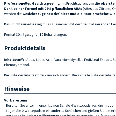
Professionelles Gesichtspeeling
mit Fruchtsäuren
, um die
oberste 
Dank seiner Fo
rmel mit 26%
pflanzlichen AHAs
(AHAs aus Zitrone, O
werden die
Gesichtszüge neu definiert und die Haut erscheint wie
Das Fruchtsäure-Peeling muss zusammen mit der "Neutralisierenden Feu
Format 30 ml gültig für 10 Behandlungen.
Produktdetails
Inhaltstoffe:
Aqua, Lactic Acid, Vaccinium Myrtillus Fruit/Leaf Extract, 
Phenoxyethanol.
Die Liste der Inhaltsstoffe kann sich ändern. Die aktuelle Liste der Inha
Hinweise
Vorbereitung
- Bereiten Sie unter
in einer kleinen Schale 4 Wattepads vor, die mit der
- Legen Sie 2 Wattepads in ein anderes Schälchen und gießen Sie die e
- Bereiten Sie 2 mit
Kamillentoner
getränkte Wattepads vor, falten Sie s