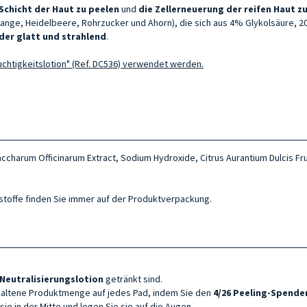
Schicht der Haut
zu peelen
und
die Zellerneuerung der
reifen Haut
zu
range, Heidelbeere, Rohrzucker und Ahorn), die sich aus 4% Glykolsäure,
der glatt und strahlend
.
chtigkeitslotion" (Ref. DC536) verwendet werden.
Saccharum Officinarum Extract, Sodium Hydroxide, Citrus Aurantium Dulcis Fru
ltsstoffe finden Sie immer auf der Produktverpackung.
Neutralisierungslotion
getränkt sind.
rhaltene Produktmenge auf jedes Pad, indem Sie den
4/26 Peeling-Spende
ie in der Mitte und legen Sie sie auf die Augen.