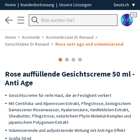
Home
|
Kundenbetreuung
|
Unsere Lösungen
Ai
Home
Kosmetik
Kosmetik-Linie Dr Renaud
Gesichtslinie Dr Renaud
Rose anti-age und volumisierend
Rose auffüllende Gesichtscreme 50 ml -
Anti Age
Gesichtscreme für reife Haut, die an Festigkeit verliert
Mit Centifolia- und Alpenrosen-Extrakt, Pfingstrose, biologischem
Damaszener-Rosenwasser, Hyaluronsäure, Vanilleblüten-Extrakt,
Sheabutter, Pfingstrose, natürlichem Phyto-Molekül-Komplex und
japanischem Polygonum-Extrakt
Volumisierende und aufpolsternde Wirkung mit Anti-Age-Effekt
Größe 50 ml