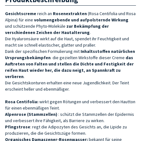
Gesichtscreme
reich an
Rosenextrakten
(Rosa Centifolia und Rosa
Alpina) für eine
volumengebende und aufpolsternde Wirkung
und schützende Phyto-Moleküle
zur Bekämpfung der
verschiedenen Zeichen der Hautalterung
.
Die Hyaluronsäure wirkt auf die Haut, spendet ihr Feuchtigkeit und
macht sie schnell elastischer, glatter und praller.
Dank der spezifischen Formulierung mit
Inhaltsstoffen natürlichen
Ursprungs
bekämpfen
die gezielten Wirkstoffe dieser Creme
das
Auftreten von Falten und stellen die Dichte und Festigkeit der
reifen Haut wieder her
, die dazu neigt, an Spannkraft zu
verlieren
.
Die Gesichtskonturen erhalten eine neue Jugendlichkeit. Der Teint
erscheint heller und ebenmäßiger.
Rosa Centifolia:
wirkt gegen Rötungen und verbessert den Hautton
für einen ebenmäßigen Teint.
Alpenrose (Stammzellen)
: schützt die Stammzellen der Epidermis
und verbessert ihre Fähigkeit, als Barriere zu wirken.
Pfingstrose
: regt die Adipozyten des Gesichts an, die Lipide zu
produzieren, die die Gesichtszüge formen.
Organisches Damaszener-Rosenwasser:
bekannt für seine