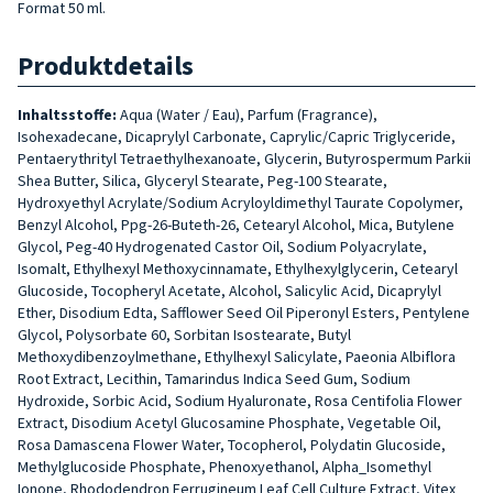
Format 50 ml.
Produktdetails
Inhaltsstoffe:
Aqua (Water / Eau), Parfum (Fragrance),
Isohexadecane, Dicaprylyl Carbonate, Caprylic/Capric Triglyceride,
Pentaerythrityl Tetraethylhexanoate, Glycerin, Butyrospermum Parkii
Shea Butter, Silica, Glyceryl Stearate, Peg-100 Stearate,
Hydroxyethyl Acrylate/Sodium Acryloyldimethyl Taurate Copolymer,
Benzyl Alcohol, Ppg-26-Buteth-26, Cetearyl Alcohol, Mica, Butylene
Glycol, Peg-40 Hydrogenated Castor Oil, Sodium Polyacrylate,
Isomalt, Ethylhexyl Methoxycinnamate, Ethylhexylglycerin, Cetearyl
Glucoside, Tocopheryl Acetate, Alcohol, Salicylic Acid, Dicaprylyl
Ether, Disodium Edta, Safflower Seed Oil Piperonyl Esters, Pentylene
Glycol, Polysorbate 60, Sorbitan Isostearate, Butyl
Methoxydibenzoylmethane, Ethylhexyl Salicylate, Paeonia Albiflora
Root Extract, Lecithin, Tamarindus Indica Seed Gum, Sodium
Hydroxide, Sorbic Acid, Sodium Hyaluronate, Rosa Centifolia Flower
Extract, Disodium Acetyl Glucosamine Phosphate, Vegetable Oil,
Rosa Damascena Flower Water, Tocopherol, Polydatin Glucoside,
Methylglucoside Phosphate, Phenoxyethanol, Alpha_Isomethyl
Ionone, Rhododendron Ferrugineum Leaf Cell Culture Extract, Vitex