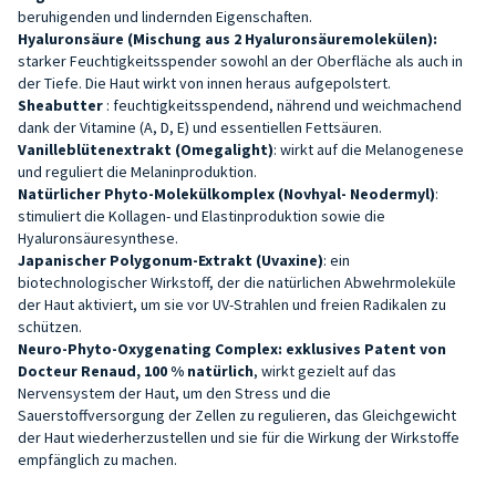
beruhigenden und lindernden Eigenschaften.
Hyaluronsäure (Mischung aus 2 Hyaluronsäuremolekülen):
starker Feuchtigkeitsspender sowohl an der Oberfläche als auch in
der Tiefe. Die Haut wirkt von innen heraus aufgepolstert.
Sheabutter
: feuchtigkeitsspendend, nährend und weichmachend
dank der Vitamine (A, D, E) und essentiellen Fettsäuren.
Vanilleblütenextrakt (Omegalight)
: wirkt auf die Melanogenese
und reguliert die Melaninproduktion.
Natürlicher Phyto-Molekülkomplex (Novhyal- Neodermyl)
:
stimuliert die Kollagen- und Elastinproduktion sowie die
Hyaluronsäuresynthese.
Japanischer Polygonum-Extrakt (Uvaxine)
: ein
biotechnologischer Wirkstoff, der die natürlichen Abwehrmoleküle
der Haut aktiviert, um sie vor UV-Strahlen und freien Radikalen zu
schützen.
Neuro-Phyto-Oxygenating Complex:
exklusives
Patent
von
Docteur Renaud, 100 % natürlich
, wirkt gezielt auf das
Nervensystem der Haut, um den Stress und die
Sauerstoffversorgung der Zellen zu regulieren, das Gleichgewicht
der Haut wiederherzustellen und sie für die Wirkung der Wirkstoffe
empfänglich zu machen.