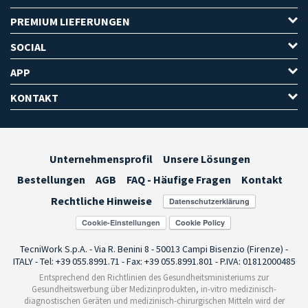
PREMIUM LIEFERUNGEN
SOCIAL
APP
KONTAKT
Unternehmensprofil
Unsere Lösungen
Bestellungen
AGB
FAQ - Häufige Fragen
Kontakt
Rechtliche Hinweise
Cookie-Einstellungen
TecniWork S.p.A. - Via R. Benini 8 - 50013 Campi Bisenzio (Firenze) -
ITALY - Tel: +39 055.8991.71 - Fax: +39 055.8991.801 - P.IVA: 01812000485
Entsprechend den Richtlinien des Gesundheitsministeriums zur
Gesundheitswerbung über Medizinprodukten, in-vitro medizinisch-
diagnostischen Geräten und medizinisch-chirurgischen Mitteln wird der