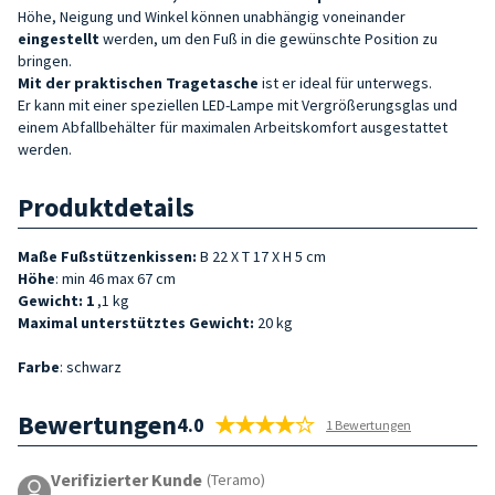
Höhe, Neigung und Winkel können unabhängig voneinander
eingestellt
werden, um den Fuß in die gewünschte Position zu
bringen.
Mit der praktischen Tragetasche
ist er ideal für unterwegs.
Er kann mit einer speziellen LED-Lampe mit Vergrößerungsglas und
einem Abfallbehälter für maximalen Arbeitskomfort ausgestattet
werden.
Produktdetails
Maße Fußstützenkissen:
B 22 X T 17 X H 5 cm
Höhe
: min 46 max 67 cm
Gewicht: 1
,1 kg
Maximal unterstütztes Gewicht:
20 kg
Farbe
: schwarz
Bewertungen
4.0
1 Bewertungen
Verifizierter Kunde
(Teramo)