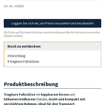
Art.-Nr.: AM886
Loggen Sie sich ein, um Preise anzusehen und einzukaufen
Die Preise auf Tecniwork.it sind nur nach Anmeldung auf der für Fachleute reservierten
Website sichtbar.
Noch zu entdecken:
# Einrichtung
# Tragbare Fußstützen
Produktbeschreibung
Tragbare
Fußstütze
mit
kippbarem Kissen
und
höhenverstellbarem
Ständer,
leicht und kompakt mit
verstärktem Rahmen, ideal für den Transport
.