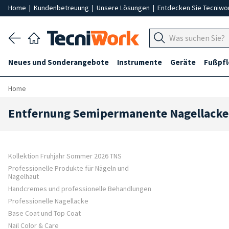
Home
|
Kundenbetreuung
|
Unsere Lösungen
|
Entdecken Sie Tecniwo
Neues und Sonderangebote
Instrumente
Geräte
Fußpf
Home
Entfernung Semipermanente Nagellacke
Kollektion Fruhjahr Sommer 2026 TNS
Professionelle Produkte für Nägeln und
Nagelhaut
Handcremes und professionelle Behandlungen
Professionelle Nagellacke
Base Coat und Top Coat
Nail Color & Care