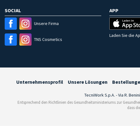
SOCIAL
APP
Unsere Firma
Laden Sie die Ap
TNS Cosmetics
Unternehmensprofil
Unsere Lösungen
Bestellung
TecniWork S.p.A. - Via R. Benin
Entsprechend den Richtlinien des Gesundheitsministeriums zur Gesundhei
dass di