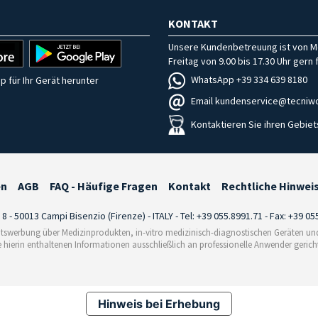
KONTAKT
Unsere Kundenbetreuung ist von M
Freitag von 9.00 bis 17.30 Uhr gern f
WhatsApp +39 334 639 8180
p für Ihr Gerät herunter
Email kundenservice@tecniwo
Kontaktieren Sie ihren Gebiet
en
AGB
FAQ - Häufige Fragen
Kontakt
Rechtliche Hinwei
i 8 - 50013 Campi Bisenzio (Firenze) - ITALY - Tel: +39 055.8991.71 - Fax: +39 0
tswerbung über Medizinprodukten, in-vitro medizinisch-diagnostischen Geräten und 
e hierin enthaltenen Informationen ausschließlich an professionelle Anwender gericht
Hinweis bei Erhebung