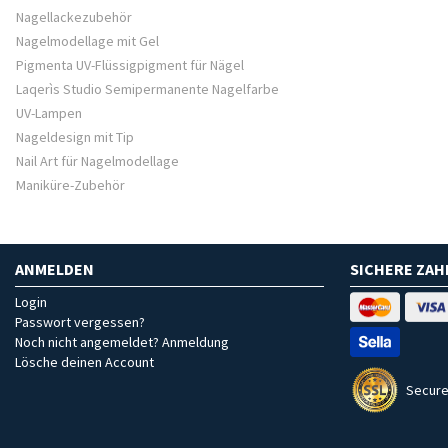
Nagellackezubehör
Nagelmodellage mit Gel
Pigmenta UV-Flüssigpigment für Nägel
Laqerìs Studio Semipermanente Nagelfarbe
UV-Lampen
Nageldesign mit Tip
Nail Art für Nagelmodellage
Maniküre-Zubehör
ANMELDEN
SICHERE ZA
Login
Passwort vergessen?
Noch nicht angemeldet? Anmeldung
Lösche deinen Account
Secure