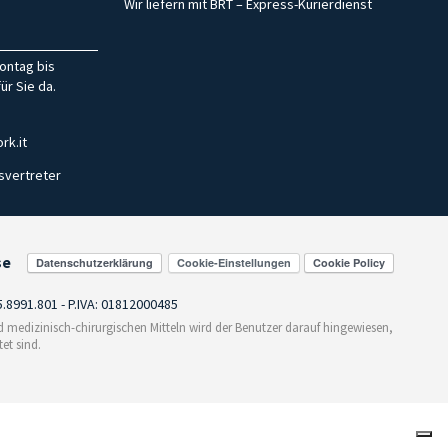
Wir liefern mit BRT – Express-Kurierdienst
ontag bis
ür Sie da.
rk.it
svertreter
se
Cookie-Einstellungen
55.8991.801 - P.IVA: 01812000485
medizinisch-chirurgischen Mitteln wird der Benutzer darauf hingewiesen,
et sind.