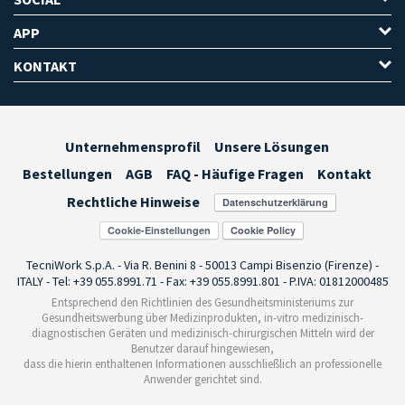
APP
KONTAKT
Unternehmensprofil
Unsere Lösungen
Bestellungen
AGB
FAQ - Häufige Fragen
Kontakt
Rechtliche Hinweise
Cookie-Einstellungen
TecniWork S.p.A. - Via R. Benini 8 - 50013 Campi Bisenzio (Firenze) -
ITALY - Tel: +39 055.8991.71 - Fax: +39 055.8991.801 - P.IVA: 01812000485
Entsprechend den Richtlinien des Gesundheitsministeriums zur
Gesundheitswerbung über Medizinprodukten, in-vitro medizinisch-
diagnostischen Geräten und medizinisch-chirurgischen Mitteln wird der
Benutzer darauf hingewiesen,
dass die hierin enthaltenen Informationen ausschließlich an professionelle
Anwender gerichtet sind.