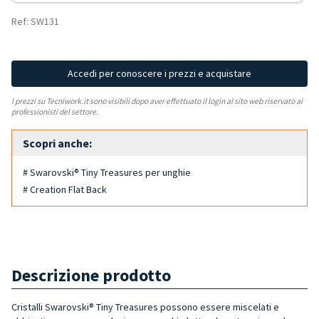
Ref: SW131
Accedi per conoscere i prezzi e acquistare
I prezzi su Tecniwork.it sono visibili dopo aver effettuato il login al sito web riservato ai
professionisti del settore.
Scopri anche:
# Swarovski® Tiny Treasures per unghie
# Creation Flat Back
Descrizione prodotto
Cristalli Swarovski® Tiny Treasures possono essere miscelati e