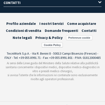
CONTATTI
Profilo aziendale
I nostri Servizi
Come acquistare
Condizioni di vendita
Domande frequenti
Contatti
Note legali
Privacy & Policy
Preferenze cookie
TecniWork S.p.A. - Via R. Benini 8 - 50013 Campi Bisenzio (Firenze) -
ITALY - Tel: +39 055.8991.71 - Fax: +39 055.8991.801 - P.IVA: 01812000485
Ai sensi delle Linee guida del Ministero della Salute relative alla pubblicità
sanitaria concernente i dispositivi medici, dispositivi medico-diagnostici in
vitro e presidi medico chirurgici,
si avvisa l'utente che le informazioni ivi contenute sono esclusivamente
rivolte agli operatori professionali.