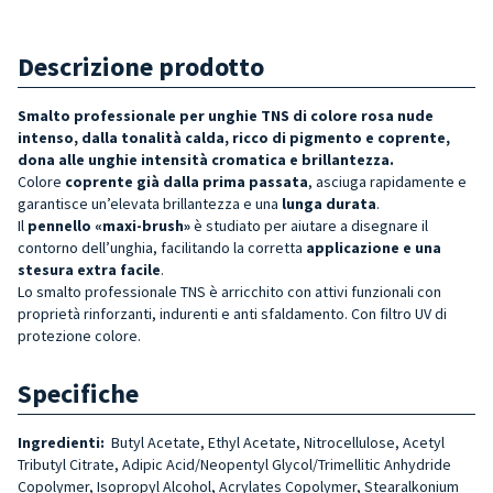
Descrizione prodotto
Smalto professionale per unghie TNS di colore rosa nude
intenso, dalla tonalità calda, ricco di pigmento e coprente,
dona alle unghie intensità cromatica e brillantezza.
Colore
coprente già dalla prima passata
, asciuga rapidamente e
garantisce un’elevata brillantezza e una
lunga durata
.
Il
pennello «maxi-brush»
è studiato per aiutare a disegnare il
contorno dell’unghia, facilitando la corretta
applicazione e una
stesura extra facile
.
Lo smalto professionale TNS è arricchito con attivi funzionali con
proprietà rinforzanti, indurenti e anti sfaldamento. Con filtro UV di
protezione colore.
Specifiche
Ingredienti:
Butyl Acetate, Ethyl Acetate, Nitrocellulose, Acetyl
Tributyl Citrate, Adipic Acid/Neopentyl Glycol/Trimellitic Anhydride
Copolymer, Isopropyl Alcohol, Acrylates Copolymer, Stearalkonium