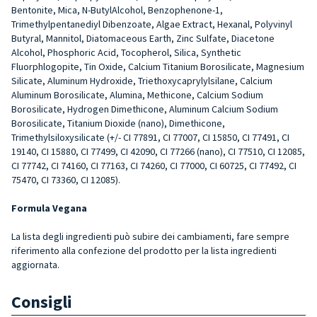
Bentonite, Mica, N-ButylAlcohol, Benzophenone-1,
Trimethylpentanediyl Dibenzoate, Algae Extract, Hexanal, Polyvinyl
Butyral, Mannitol, Diatomaceous Earth, Zinc Sulfate, Diacetone
Alcohol, Phosphoric Acid, Tocopherol, Silica, Synthetic
Fluorphlogopite, Tin Oxide, Calcium Titanium Borosilicate, Magnesium
Silicate, Aluminum Hydroxide, Triethoxycaprylylsilane, Calcium
Aluminum Borosilicate, Alumina, Methicone, Calcium Sodium
Borosilicate, Hydrogen Dimethicone, Aluminum Calcium Sodium
Borosilicate, Titanium Dioxide (nano), Dimethicone,
Trimethylsiloxysilicate (+/- CI 77891, CI 77007, CI 15850, CI 77491, CI
19140, CI 15880, CI 77499, CI 42090, CI 77266 (nano), CI 77510, CI 12085,
CI 77742, CI 74160, CI 77163, CI 74260, CI 77000, CI 60725, CI 77492, CI
75470, CI 73360, CI 12085).
Formula Vegana
La lista degli ingredienti può subire dei cambiamenti, fare sempre
riferimento alla confezione del prodotto per la lista ingredienti
aggiornata.
Consigli