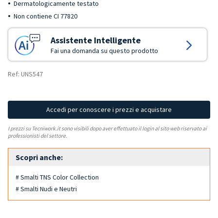
Dermatologicamente testato
Non contiene CI 77820
Assistente Intelligente
Fai una domanda su questo prodotto
Ref: UNS547
Accedi per conoscere i prezzi e acquistare
I prezzi su Tecniwork.it sono visibili dopo aver effettuato il login al sito web riservato ai
professionisti del settore.
Scopri anche:
# Smalti TNS Color Collection
# Smalti Nudi e Neutri