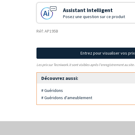
Assistant Intelligent
Posez une question sur ce produit
Réf: AP195B
Entrez pour visualiser vos pri
Les prix sur Tecniwork.it sont visibles après l'enregistrement au site
Découvrez aussi:
# Guéridons
# Guéridons d'ameublement