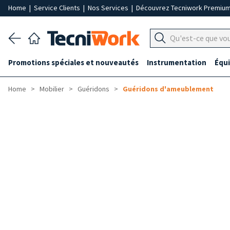
Home
|
Service Clients
|
Nos Services
|
Découvrez Tecniwork Premiu
Promotions spéciales et nouveautés
Instrumentation
Équ
Home
Mobilier
Guéridons
Guéridons d'ameublement