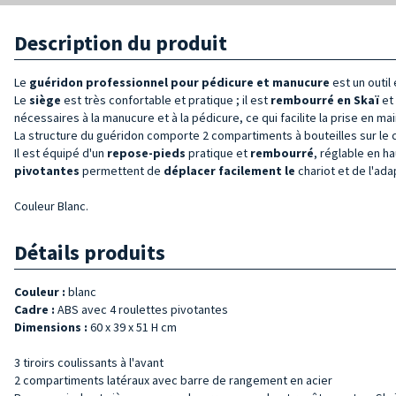
Description du produit
Le
guéridon professionnel pour pédicure et manucure
est un outil
Le
siège
est très confortable et pratique ; il est
rembourré en Skaï
et 
nécessaires à la manucure et à la pédicure, ce qui facilite la prise en mai
La structure du guéridon comporte 2 compartiments à bouteilles sur le c
Il est équipé d'un
repose-pieds
pratique et
rembourré
, réglable en ha
pivotantes
permettent de
déplacer facilement le
chariot et de l'ada
Couleur Blanc.
Détails produits
Couleur :
blanc
Cadre :
ABS avec 4 roulettes pivotantes
Dimensions :
60 x 39 x 51 H cm
3 tiroirs coulissants à l'avant
2 compartiments latéraux avec barre de rangement en acier