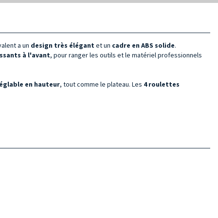
valent a un
design très élégant
et un
cadre en ABS solide
.
issants à l'avant
, pour ranger les outils et le matériel professionnels
réglable en hauteur
, tout comme le plateau. Les
4 roulettes