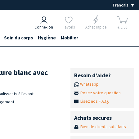
Connexion
Favoris
Achat rapide
€ 0,00
Soin du corps
Hygiène
Mobilier
ure blanc avec
Besoin d'aide?
Whatsapp
Posez votre question
ulissants à l'avant
Lisez nos F.A.Q.
angement
Achats secures
Bien de clients satisfaits