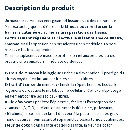
Description du produit
Un masque au Mimosa énergisant et lissant avec des extraits de
Mimosa biologique et d'écorce de Mimosa
pour renforcer la
barrière cutanée et stimuler la réparation des tissus
.
Ce traitement régénère et réactive le métabolisme cellulaire
,
contrant ainsi l'apparition des premières rides et ridules. La peau
retrouve toute sa splendeur !
Tel un cataplasme, ce masque professionnel aux pétales jaunes
procure une sensation immédiate de douceur.
Extrait de Mimosa biologique :
riche en flavonoïdes, il protège du
stress oxydatif en luttant contre les radicaux libres.
Extrait d'écorce de
mimosa
:
stimule la réparation des tissus, les
régénère et réactive le métabolisme cellulaire. Cet extrait protège
également contre les radicaux libres.
Huile d'avocat :
pénètre l'épiderme, facilitant l'absorption des
vitamines (A, E, D) et d'autres nutriments (lécithine, potassium,
stérolines), apportant éclat et douceur à la peau. Les acides gras
monoinsaturés nourrissent et réparent les peaux ternes et abîmées.
Fleur de coton :
Apaisante et adoucissante, la fleur de coton,