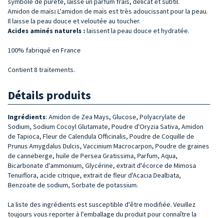
symbole de pureté, laisse un parfum frais, délicat et subtil.
Amidon de maïs
:
L'amidon de maïs est très adoucissant pour la peau.
Il laisse la peau douce et veloutée au toucher.
Acides aminés naturels :
laissent la peau douce et hydratée.
100% fabriqué en France
Contient 8 traitements.
Détails produits
Ingrédients
: Amidon de Zea Mays, Glucose, Polyacrylate de
Sodium, Sodium Cocoyl Glutamate, Poudre d'Oryzia Sativa, Amidon
de Tapioca, Fleur de Calendula Officinalis, Poudre de Coquille de
Prunus Amygdalus Dulcis, Vaccinium Macrocarpon, Poudre de graines
de canneberge, huile de Persea Gratissima, Parfum, Aqua,
Bicarbonate d'ammonium, Glycérine, extrait d'écorce de Mimosa
Tenuiflora, acide citrique, extrait de fleur d'Acacia Dealbata,
Benzoate de sodium, Sorbate de potassium.
La liste des ingrédients est susceptible d'être modifiée. Veuillez
toujours vous reporter à l'emballage du produit pour connaître la