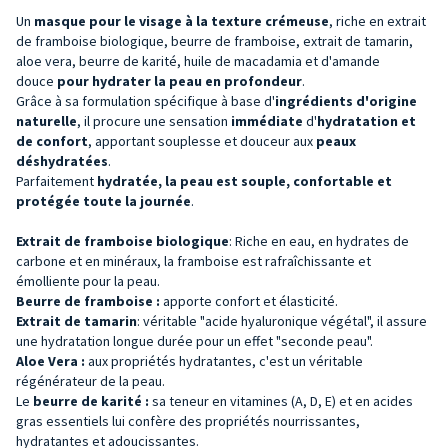
Un
masque pour le visage à la texture crémeuse
, riche en extrait
de framboise biologique, beurre de framboise, extrait de tamarin,
aloe vera, beurre de karité, huile de macadamia et d'amande
douce
pour hydrater la peau en profondeur
.
Grâce à sa formulation spécifique à base d'
ingrédients d'origine
naturelle
, il procure une sensation
immédiate
d'
hydratation et
de confort
, apportant souplesse et douceur aux
peaux
déshydratées
.
Parfaitement
hydratée, la peau est souple, confortable et
protégée toute la journée
.
Extrait de framboise biologique
: Riche en eau, en hydrates de
carbone et en minéraux, la framboise est rafraîchissante et
émolliente pour la peau.
Beurre de framboise :
apporte confort et élasticité.
Extrait de tamarin
: véritable "acide hyaluronique végétal", il assure
une hydratation longue durée pour un effet "seconde peau".
Aloe Vera :
aux propriétés hydratantes, c'est un véritable
régénérateur de la peau.
Le
beurre de karité :
sa teneur en vitamines (A, D, E) et en acides
gras essentiels lui confère des propriétés nourrissantes,
hydratantes et adoucissantes.