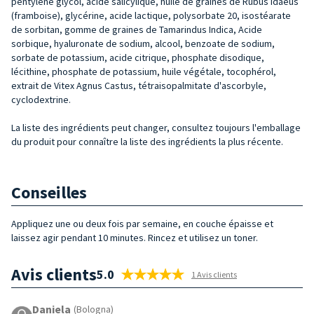
pentylène glycol, acide salicylique, huile de graines de Rubus Idaeus
(framboise), glycérine, acide lactique, polysorbate 20, isostéarate
de sorbitan, gomme de graines de Tamarindus Indica, Acide
sorbique, hyaluronate de sodium, alcool, benzoate de sodium,
sorbate de potassium, acide citrique, phosphate disodique,
lécithine, phosphate de potassium, huile végétale, tocophérol,
extrait de Vitex Agnus Castus, tétraisopalmitate d'ascorbyle,
cyclodextrine.
La liste des ingrédients peut changer, consultez toujours l'emballage
du produit pour connaître la liste des ingrédients la plus récente.
Conseilles
Appliquez une ou deux fois par semaine, en couche épaisse et
laissez agir pendant 10 minutes. Rincez et utilisez un toner.
Avis clients
5.0
1 Avis clients
Daniela
(Bologna)