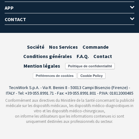
APP
CONTACT
Société
Nos Services
Commande
Conditions générales
F.A.Q.
Contact
Mention légales
Préférences de cookies
TecniWork S.p.A. - Via R. Benini 8 - 50013 Campi Bisenzio (Firenze) -
ITALY - Tel: +39 055.8991.71 - Fax: +39 055.8991.801 - P.IVA: 01812000485
Conformément aux directives du Ministère de la Santé concernant la publicité
médicale sur les dispositifs médicaux, les dispositifs médico-diagnostiques in
vitro et les dispositifs médico-chirurgicaux,
on informe les utilisateurs que les informations contenues ici sont
uniquement destinées aux professionnels du secteur.