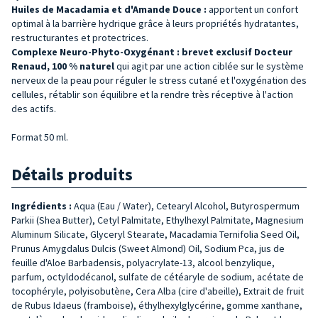
Huiles de Macadamia et d'Amande Douce :
apportent un confort
optimal à la barrière hydrique grâce à leurs propriétés hydratantes,
restructurantes et protectrices.
Complexe Neuro-Phyto-Oxygénant :
brevet
exclusif
Docteur
Renaud, 100 % naturel
qui agit par une action ciblée sur le système
nerveux de la peau pour réguler le stress cutané et l'oxygénation des
cellules, rétablir son équilibre et la rendre très réceptive à l'action
des actifs.
Format 50 ml.
Détails produits
Ingrédients :
Aqua (Eau / Water), Cetearyl Alcohol, Butyrospermum
Parkii (Shea Butter), Cetyl Palmitate, Ethylhexyl Palmitate, Magnesium
Aluminum Silicate, Glyceryl Stearate, Macadamia Ternifolia Seed Oil,
Prunus Amygdalus Dulcis (Sweet Almond) Oil, Sodium Pca, jus de
feuille d'Aloe Barbadensis, polyacrylate-13, alcool benzylique,
parfum, octyldodécanol, sulfate de cétéaryle de sodium, acétate de
tocophéryle, polyisobutène, Cera Alba (cire d'abeille), Extrait de fruit
de Rubus Idaeus (framboise), éthylhexylglycérine, gomme xanthane,