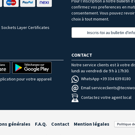
Pour l’inscription à notre bulletin d
confirmez vos preferences en mat
consentement. Vous pouvez revoir 
choix à tout moment.
 Sockets Layer Certificates
Inscris-toi au bulletin d'in
CONTACT
Notre service clients est à votre d
lundi au vendredi de 9 h à 17h30.
WhatsApp +39 334 639 8180
plication pour votre appareil
Email serviceclients@tecniwor
Contactez votre agent local
ons générales
F.A.Q.
Contact
Mention légales