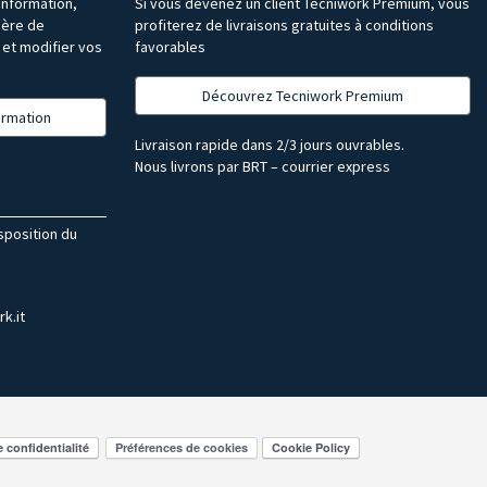
’information,
Si vous devenez un client Tecniwork Premium, vous
ière de
profiterez de livraisons gratuites à conditions
et modifier vos
favorables
Découvrez Tecniwork Premium
formation
Livraison rapide dans 2/3 jours ouvrables.
Nous livrons par BRT – courrier express
isposition du
k.it
Préférences de cookies