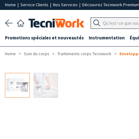
Home
|
Service Clients
|
Nos Services
|
Découvrez Tecniwork Premiu
Promotions spéciales et nouveautés
Instrumentation
Équ
Home
Soin du corps
Traitements corps Tecniwork
Envelopp