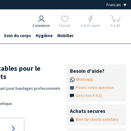
Connexion
Favoris
Achat rapide
€ 0,00
Soin du corps
Hygiène
Mobilier
ables pour le
Besoin d'aide?
ets
Whatsapp
Posez votre question
nant pour bandages professionnels
Lisez nos F.A.Q.
hétique
Achats secures
Bien de clients satisfaits