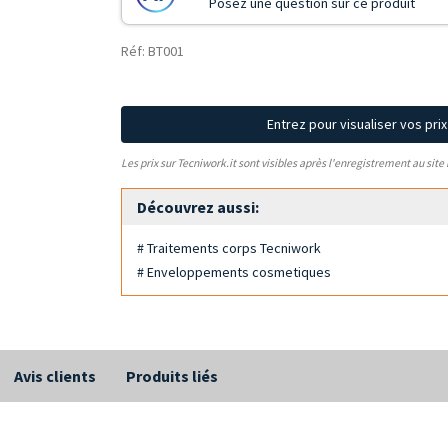
Posez une question sur ce produit
Réf: BT001
Entrez pour visualiser vos pri
Les prix sur Tecniwork.it sont visibles après l'enregistrement au site
Découvrez aussi:
# Traitements corps Tecniwork
# Enveloppements cosmetiques
Avis clients
Produits liés