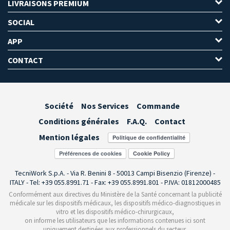
LIVRAISONS PREMIUM
SOCIAL
APP
CONTACT
Société
Nos Services
Commande
Conditions générales
F.A.Q.
Contact
Mention légales
Préférences de cookies
TecniWork S.p.A. - Via R. Benini 8 - 50013 Campi Bisenzio (Firenze) -
ITALY - Tel: +39 055.8991.71 - Fax: +39 055.8991.801 - P.IVA: 01812000485
Conformément aux directives du Ministère de la Santé concernant la publicité
médicale sur les dispositifs médicaux, les dispositifs médico-diagnostiques in
vitro et les dispositifs médico-chirurgicaux,
on informe les utilisateurs que les informations contenues ici sont
uniquement destinées aux professionnels du secteur.