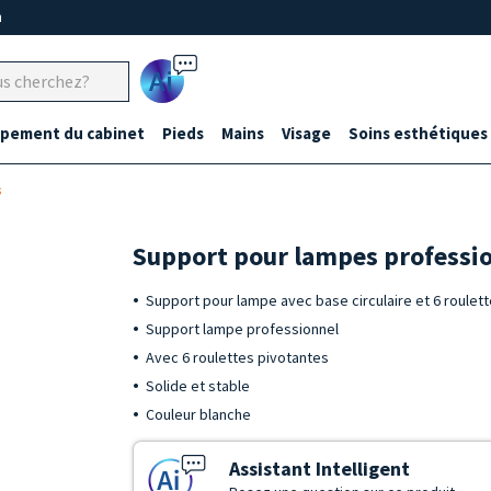
m
Ai
ipement du cabinet
Pieds
Mains
Visage
Soins esthétiques
s
Support pour lampes professi
Support pour lampe avec base circulaire et 6 roulet
Support lampe professionnel
Avec 6 roulettes pivotantes
Solide et stable
Couleur blanche
Assistant Intelligent