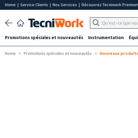
Home
|
Service Clients
|
Nos Services
|
Découvrez Tecniwork Premiu
Promotions spéciales et nouveautés
Instrumentation
Équ
Home
Promotions spéciales et nouveautés
Nouveaux produit