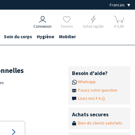
Connexion
Favoris
Achat rapide
€ 0,00
Soin du corps
Hygiène
Mobilier
onnelles
Besoin d'aide?
Whatsapp
tes
Posez votre question
Lisez nos F.A.Q.
Achats secures
Bien de clients satisfaits