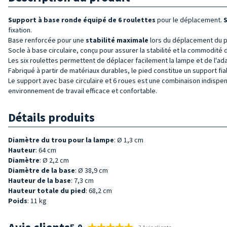
Support à base
ronde
équipé de
6 roulettes
pour le déplacement.
S
fixation.
Base renforcée pour une
stabilité maximale
lors du déplacement du pi
Socle à base circulaire, conçu pour assurer la stabilité et la commodité de
Les six roulettes permettent de déplacer facilement la lampe et de l'ada
Fabriqué à partir de matériaux durables, le pied constitue un support fi
Le support avec base circulaire et 6 roues est une combinaison indispens
environnement de travail efficace et confortable.
Détails produits
Diamètre du trou pour la lampe
: Ø 1,3 cm
Hauteur
: 64 cm
Diamètre
: Ø 2,2 cm
Diamètre de la base
: Ø 38,9 cm
Hauteur de la base
: 7,3 cm
Hauteur totale du pied
: 68,2 cm
Poids
: 11 kg