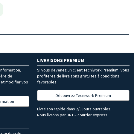
LIVRAISONS PREMIUM
’information,
Si vous devenez un client Tecniwork Premium, vous
ière de
profiterez de livraisons gratuites à conditions
et modifier vos
favorables
Découvrez Tecniwork Premium
formation
Livraison rapide dans 2/3 jours ouvrables.
Nous livrons par BRT – courrier express
isposition du