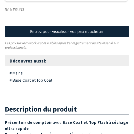
Réf: ESUN3
Entrez pour visualiser vos prix et acheter
Les prix sur Tecniwork.it sont visibles après l'enregistrement au site réservé aux
professionnels.
Découvrez aussi:
# Mains
# Base Coat et Top Coat
Description du produit
Présentoir de comptoir
avec
Base Coat et Top Flash
à
séchage
ultra rapide
.