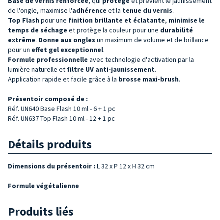
Base de vernis
renforcée
, qui
protège
et prévient le jaunissement
de l'ongle, maximise l'
adhérence
et la
tenue du
vernis
.
Top Flash
pour une
finition brillante et éclatante
,
minimise le
temps de séchage
et protège la couleur pour une
durabilité
extrême
.
Donne aux
ongles
un maximum de volume et de brillance
pour un
effet gel
exceptionnel
.
Formule professionnelle
avec technologie d'activation par la
lumière naturelle et
filtre UV anti-jaunissement
.
Application rapide et facile grâce à la
brosse maxi-brush
.
Présentoir composé de :
Réf. UN640 Base Flash 10 ml - 6 + 1 pc
Réf. UN637 Top Flash 10 ml - 12 + 1 pc
Détails produits
Dimensions du présentoir :
L 32 x P 12 x H 32 cm
Formule végétalienne
Produits liés