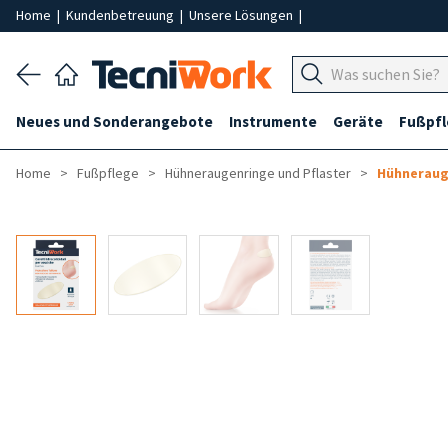
Home
|
Kundenbetreuung
|
Unsere Lösungen
|
Neues und Sonderangebote
Instrumente
Geräte
Fußpf
Home
Fußpflege
Hühneraugenringe und Pflaster
Hühneraug