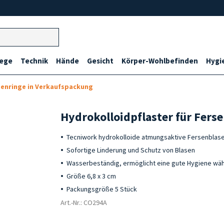
lege
Technik
Hände
Gesicht
Körper-Wohlbefinden
Hygi
enringe in Verkaufspackung
Hydrokolloidpflaster für Fers
Tecniwork hydrokolloide atmungsaktive Fersenblase
Sofortige Linderung und Schutz von Blasen
Wasserbeständig, ermöglicht eine gute Hygiene w
Größe 6,8 x 3 cm
Packungsgröße 5 Stück
Art.-Nr.: CO294A