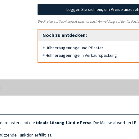
Loggen Sie sich ein, um Preise anzuse
Die Preise auf Tecniwork.it sind nur nach Anmeldung auf der für Fach
Noch zu entdecken:
# Hühneraugenringe und Pflaster
# Hühneraugenringe in Verkaufspackung
e
asenpflaster sind die
ideale Lösung für die Ferse
: Die Masse absorbiert B
.
ützende Funktion erfüllt ist.