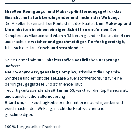
Mizellen-Reinigungs- und Make-up-Entfernungsgel für das
Gesicht, mit stark beruhigender und lindernder Wirkung.
Die Mizellen lösen sich bei Kontakt mit der Haut auf, um
Make-up und
Unreinheiten in einem einzigen Schritt zu entfernen
. Der
Komplex aus Allantoin und Vitamin B5 beruhigt und entlastet die
Haut
und macht sie
weicher und geschmeidiger
.
Perfekt gereinigt
,
fühlt sich die Haut
frisch und strahlend
an.
Seine Formel mit
94% Inhaltsstoffen natürlichen Ursprungs
umfasst:
Neuro-Phyto-Oxygenating Complex
, stimuliert die Dopamin-
Synthese und erhöht die zelluläre Sauerstoffversorgung für eine
beruhigte, geglättete und strahlende Haut
Feuchtigkeitsspendendes
Vitamin B5
, wirkt auf die Kapillarreparatur
und stimuliert die Zellerneuerung
Allantoin
, ein Feuchtigkeitsspender mit einer beruhigenden und
weichmachenden Wirkung, macht die Haut weicher und
geschmeidiger.
100 % Hergestellt in Frankreich