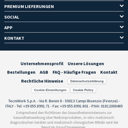
PREMIUM LIEFERUNGEN
SOCIAL
APP
KONTAKT
Unternehmensprofil
Unsere Lösungen
Bestellungen
AGB
FAQ - Häufige Fragen
Kontakt
Rechtliche Hinweise
Cookie-Einstellungen
TecniWork S.p.A. - Via R. Benini 8 - 50013 Campi Bisenzio (Firenze) -
ITALY - Tel: +39 055.8991.71 - Fax: +39 055.8991.801 - P.IVA: 01812000485
Entsprechend den Richtlinien des Gesundheitsministeriums zur
Gesundheitswerbung über Medizinprodukten, in-vitro medizinisch-
diagnostischen Geräten und medizinisch-chirurgischen Mitteln wird der
Benutzer darauf hingewiesen,