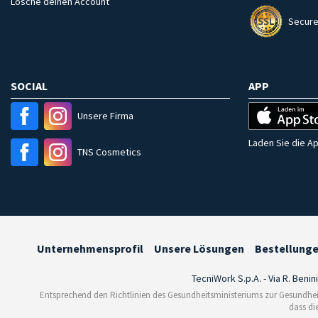
Lösche deinen Account
Secure
SOCIAL
APP
Unsere Firma
Laden Sie die Ap
TNS Cosmetics
Unternehmensprofil
Unsere Lösungen
Bestellung
TecniWork S.p.A. - Via R. Benin
Entsprechend den Richtlinien des Gesundheitsministeriums zur Gesundhei
dass di