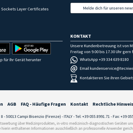
Melde dich für unseren news
 Sockets Layer Certificates
KONTAKT
Unsere Kundenbetreuung ist von M
Freitag von 9.00 bis 17.30 Uhr gern f
WhatsApp +39 334 639 8180
p für Ihr Gerät herunter
Email kundenservice@tecniwo
Kontaktieren Sie ihren Gebiet
en
AGB
FAQ - Häufige Fragen
Kontakt
Rechtliche Hinwei
i 8 - 50013 Campi Bisenzio (Firenze) - ITALY - Tel: +39 055.8991.71 - Fax: +39 0
tswerbung über Medizinprodukten, in-vitro medizinisch-diagnostischen Geräten und 
e hierin enthaltenen Informationen ausschließlich an professionelle Anwender gericht