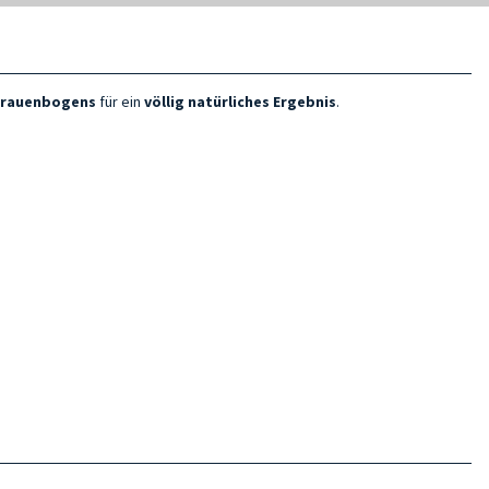
brauenbogens
für ein
völlig natürliches Ergebnis
.