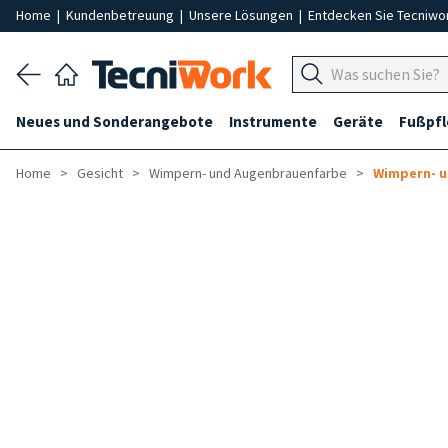
Home
|
Kundenbetreuung
|
Unsere Lösungen
|
Entdecken Sie Tecniwo
Neues und Sonderangebote
Instrumente
Geräte
Fußpf
Home
Gesicht
Wimpern- und Augenbrauenfarbe
Wimpern- 