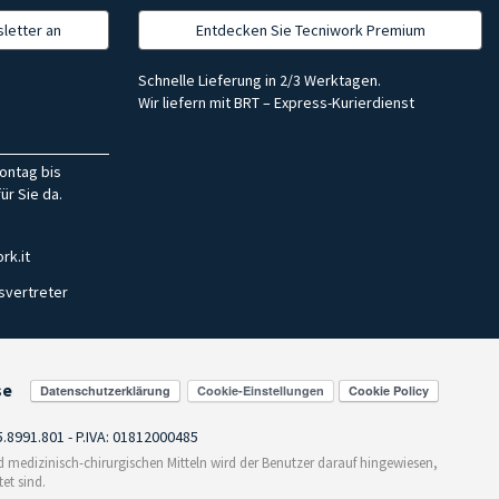
letter an
Entdecken Sie Tecniwork Premium
Schnelle Lieferung in 2/3 Werktagen.
Wir liefern mit BRT – Express-Kurierdienst
ontag bis
ür Sie da.
rk.it
svertreter
se
Cookie-Einstellungen
55.8991.801 - P.IVA: 01812000485
medizinisch-chirurgischen Mitteln wird der Benutzer darauf hingewiesen,
et sind.