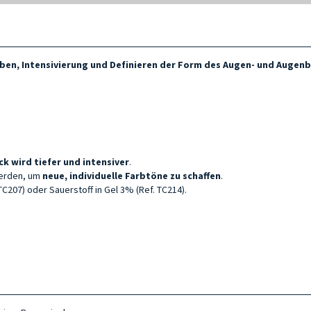
ben, Intensivierung und Definieren der Form des
Augen- und Augen
ick wird tiefer und intensiver
.
werden, um
neue, individuelle Farbtöne zu schaffen
.
207) oder Sauerstoff in Gel 3% (Ref. TC214).