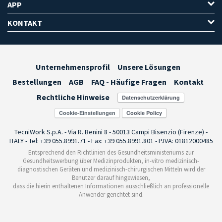
APP
KONTAKT
Unternehmensprofil
Unsere Lösungen
Bestellungen
AGB
FAQ - Häufige Fragen
Kontakt
Rechtliche Hinweise
Cookie-Einstellungen
TecniWork S.p.A. - Via R. Benini 8 - 50013 Campi Bisenzio (Firenze) -
ITALY - Tel: +39 055.8991.71 - Fax: +39 055.8991.801 - P.IVA: 01812000485
Entsprechend den Richtlinien des Gesundheitsministeriums zur
Gesundheitswerbung über Medizinprodukten, in-vitro medizinisch-
diagnostischen Geräten und medizinisch-chirurgischen Mitteln wird der
Benutzer darauf hingewiesen,
dass die hierin enthaltenen Informationen ausschließlich an professionelle
Anwender gerichtet sind.