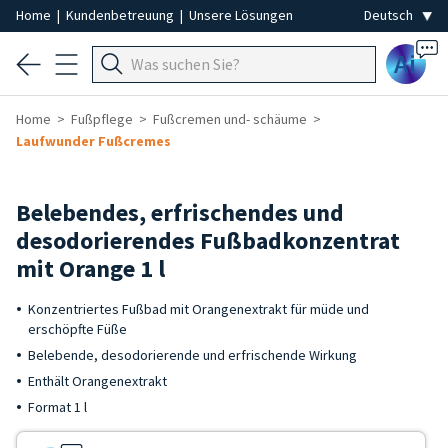
Home
|
Kundenbetreuung
|
Unsere Lösungen
Ai
Home
Fußpflege
Fußcremen und- schäume
Laufwunder Fußcremes
Belebendes, erfrischendes und
desodorierendes Fußbadkonzentrat
mit Orange 1 l
Konzentriertes Fußbad mit Orangenextrakt für müde und
erschöpfte Füße
Belebende, desodorierende und erfrischende Wirkung
Enthält Orangenextrakt
Format 1 l