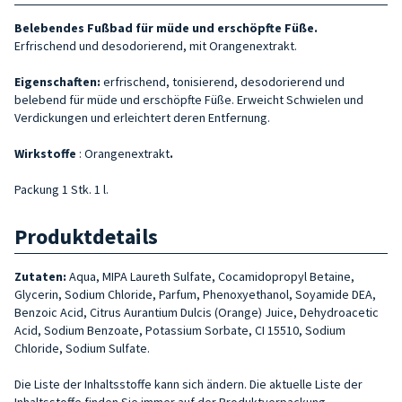
Belebendes Fußbad für müde und erschöpfte Füße.
Erfrischend und desodorierend, mit Orangenextrakt.
Eigenschaften:
erfrischend, tonisierend, desodorierend und
belebend für müde und erschöpfte Füße. Erweicht Schwielen und
Verdickungen und erleichtert deren Entfernung.
Wirkstoffe
: Orangenextrakt
.
Packung 1 Stk. 1 l.
Produktdetails
Zutaten:
Aqua, MIPA Laureth Sulfate, Cocamidopropyl Betaine,
Glycerin, Sodium Chloride, Parfum, Phenoxyethanol, Soyamide DEA,
Benzoic Acid, Citrus Aurantium Dulcis (Orange) Juice, Dehydroacetic
Acid, Sodium Benzoate, Potassium Sorbate, CI 15510, Sodium
Chloride, Sodium Sulfate.
Die Liste der Inhaltsstoffe kann sich ändern. Die aktuelle Liste der
Inhaltsstoffe finden Sie immer auf der Produktverpackung.