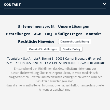
KONTAKT
Unternehmensprofil
Unsere Lösungen
Bestellungen
AGB
FAQ - Häufige Fragen
Kontakt
Rechtliche Hinweise
Cookie-Einstellungen
TecniWork S.p.A. - Via R. Benini 8 - 50013 Campi Bisenzio (Firenze) -
ITALY - Tel: +39 055.8991.71 - Fax: +39 055.8991.801 - P.IVA: 01812000485
Entsprechend den Richtlinien des Gesundheitsministeriums zur
Gesundheitswerbung über Medizinprodukten, in-vitro medizinisch-
diagnostischen Geräten und medizinisch-chirurgischen Mitteln wird der
Benutzer darauf hingewiesen,
dass die hierin enthaltenen Informationen ausschließlich an professionelle
Anwender gerichtet sind.