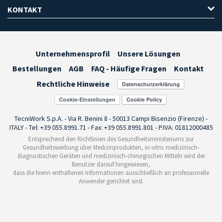
KONTAKT
Unternehmensprofil
Unsere Lösungen
Bestellungen
AGB
FAQ - Häufige Fragen
Kontakt
Rechtliche Hinweise
Cookie-Einstellungen
TecniWork S.p.A. - Via R. Benini 8 - 50013 Campi Bisenzio (Firenze) -
ITALY - Tel: +39 055.8991.71 - Fax: +39 055.8991.801 - P.IVA: 01812000485
Entsprechend den Richtlinien des Gesundheitsministeriums zur
Gesundheitswerbung über Medizinprodukten, in-vitro medizinisch-
diagnostischen Geräten und medizinisch-chirurgischen Mitteln wird der
Benutzer darauf hingewiesen,
dass die hierin enthaltenen Informationen ausschließlich an professionelle
Anwender gerichtet sind.