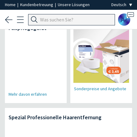
Home
|
Kundenbetreuung
|
Unsere Lösungen
Ai
Air Power Pro
Einweg-Spezial
Fußpflegegerät
Sonderpreise und Angebote
Mehr davon erfahren
Spezial Professionelle Haarentfernung