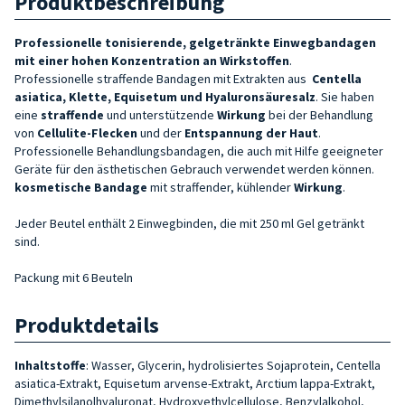
Produktbeschreibung
Professionelle tonisierende, gelgetränkte Einwegbandagen
mit einer hohen Konzentration an Wirkstoffen
.
Professionelle straffende Bandagen mit Extrakten aus
Centella
asiatica, Klette, Equisetum und Hyaluronsäuresalz
. Sie haben
eine
straffende
und unterstützende
Wirkung
bei der Behandlung
von
Cellulite-Flecken
und der
Entspannung der Haut
.
Professionelle Behandlungsbandagen, die auch mit Hilfe geeigneter
Geräte für den ästhetischen Gebrauch verwendet werden können.
kosmetische Bandage
mit straffender, kühlender
Wirkung
.
Jeder Beutel enthält 2 Einwegbinden, die mit 250 ml Gel getränkt
sind.
Packung mit 6 Beuteln
Produktdetails
Inhaltstoffe
: Wasser, Glycerin, hydrolisiertes Sojaprotein, Centella
asiatica-Extrakt, Equisetum arvense-Extrakt, Arctium lappa-Extrakt,
Dimethylsilanolhyaluronat, Hydroxyethylcellulose, Benzylalkohol,