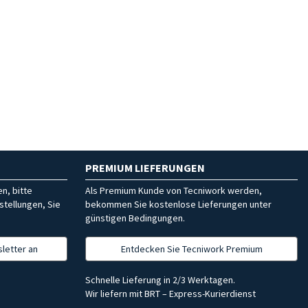
PREMIUM LIEFERUNGEN
n, bitte
Als Premium Kunde von Tecniwork werden,
stellungen, Sie
bekommen Sie kostenlose Lieferungen unter
günstigen Bedingungen.
letter an
Entdecken Sie Tecniwork Premium
Schnelle Lieferung in 2/3 Werktagen.
Wir liefern mit BRT – Express-Kurierdienst