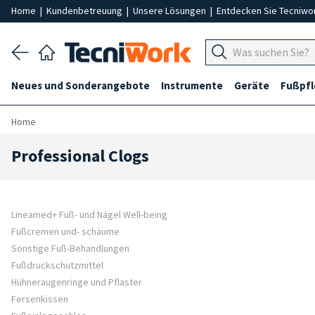
Home
|
Kundenbetreuung
|
Unsere Lösungen
|
Entdecken Sie Tecniwo
Neues und Sonderangebote
Instrumente
Geräte
Fußpf
Home
Professional Clogs
Lineamed+ Fuß- und Nägel Well-being
Fußcremen und- schäume
Sonstige Fuß-Behandlungen
Fußdruckschutzmittel
Hühneraugenringe und Pflaster
Fersenkissen