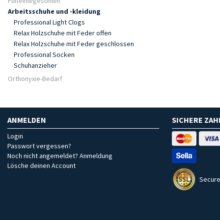
Fußeinlegesohlen
Arbeitsschuhe und -kleidung
Professional Light Clogs
Relax Holzschuhe mit Feder offen
Relax Holzschuhe mit Feder geschlossen
Professional Socken
Schuhanzieher
Orthonyxie-Bedarf
ANMELDEN
SICHERE ZA
Login
Passwort vergessen?
Noch nicht angemeldet? Anmeldung
Lösche deinen Account
Secure