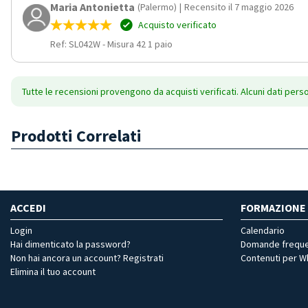
Maria Antonietta
(Palermo)
|
Recensito il 7 maggio 2026
Acquisto verificato
Ref: SL042W
-
Misura 42 1 paio
Tutte le recensioni provengono da acquisti verificati. Alcuni dati pers
Prodotti Correlati
ACCEDI
FORMAZIONE
Login
Calendario
Hai dimenticato la password?
Domande freque
Non hai ancora un account? Registrati
Contenuti per 
Elimina il tuo account