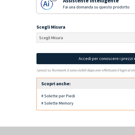
Assistente Intelligente
Fai una domanda su questo prodotto
Scegli Misura
Accedi per conoscere i prezzi 
I prezzi su Tecniwork.it sono visibili dopo aver effettuato il login al si
Scopri anche:
# Solette per Piedi
# Solette Memory