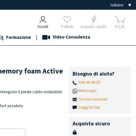
Accedi
Preferiti
Acquisto rapido
€ 0,00
|
Video Consulenza
Formazione
 memory foam Active
Bisogno di aiuto?
800 90 40 55
Whatsapp
tengono il piede caldo isolandolo
Scrivici una mail
fort assoluto
Leggi le faq
Acquista sicuro