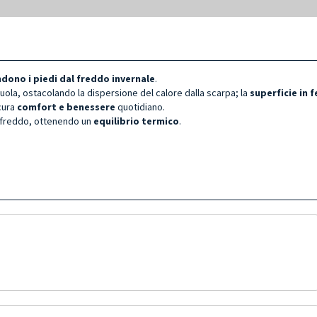
ndono i piedi dal freddo invernale
.
suola, ostacolando la dispersione del calore dalla scarpa; la
superficie in f
cura
comfort e benessere
quotidiano.
l freddo, ottenendo un
equilibrio termico
.