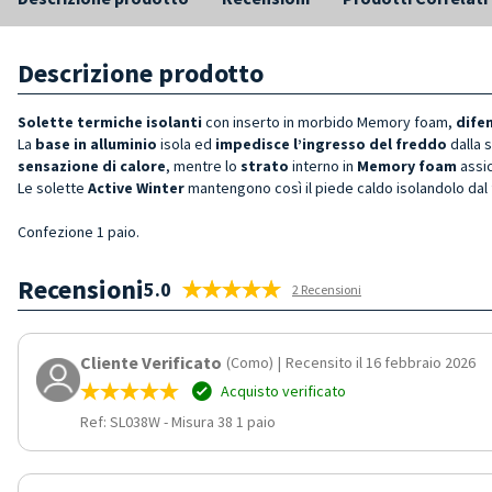
Descrizione prodotto
Solette
termiche isolanti
con inserto in morbido Memory foam,
dife
La
base in alluminio
isola ed
impedisce l’ingresso del freddo
dalla 
sensazione di calore
, mentre lo
strato
interno in
Memory foam
assi
Le solette
Active Winter
mantengono così il piede caldo isolandolo da
Confezione 1 paio.
Recensioni
5.0
2 Recensioni
Cliente Verificato
(Como)
|
Recensito il 16 febbraio 2026
Acquisto verificato
Ref: SL038W
-
Misura 38 1 paio