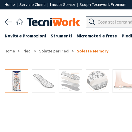
Home
|
Servizio Clienti
|
I nostri Servizi
|
Scopri Tecniwork Premium
Novità e Promozioni
Strumenti
Micromotori e frese
Piedi
Home
Piedi
Solette per Piedi
Solette Memory