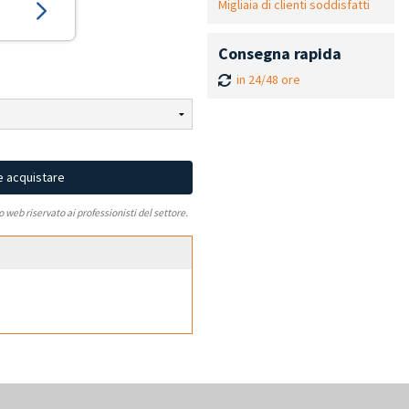
Migliaia di clienti soddisfatti
Consegna rapida
in 24/48 ore
e acquistare
to web riservato ai professionisti del settore.