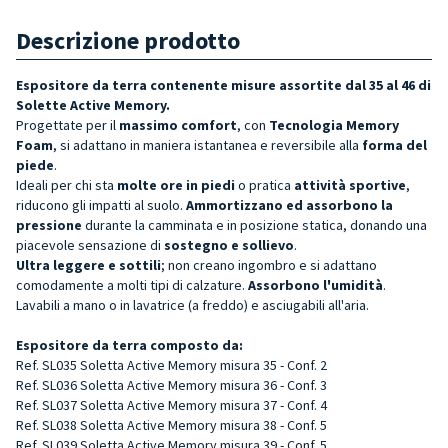
Descrizione prodotto
Espositore da terra contenente misure assortite dal 35 al 46 di
Solette Active Memory.
Progettate per il
massimo comfort
, con
Tecnologia Memory
Foam
, si adattano in maniera istantanea e reversibile alla
forma del
piede
.
Ideali per chi sta
molte ore in piedi
o pratica
attività sportive
,
riducono gli impatti al suolo.
Ammortizzano ed assorbono
la
pressione
durante la camminata e in posizione statica, donando una
piacevole sensazione di
sostegno e sollievo
.
Ultra leggere e sottili
; non creano ingombro e si adattano
comodamente a molti tipi di calzature.
Assorbono l'umidità
.
Lavabili a mano o in lavatrice (a freddo) e asciugabili all'aria.
Espositore da terra composto da:
Ref. SL035 Soletta Active Memory misura 35 - Conf. 2
Ref. SL036 Soletta Active Memory misura 36 - Conf. 3
Ref. SL037 Soletta Active Memory misura 37 - Conf. 4
Ref. SL038 Soletta Active Memory misura 38 - Conf. 5
Ref. SL039 Soletta Active Memory misura 39 - Conf. 5