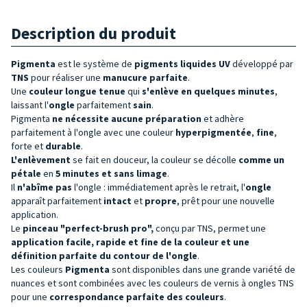
Description du produit
Pigmenta
est le système de
pigments liquides UV
développé par
TNS
pour réaliser une
manucure parfaite
.
Une
couleur
longue tenue
qui
s'enlève en quelques minutes
,
laissant l'
ongle
parfaitement
sain
.
Pigmenta
ne nécessite aucune préparation
et adhère
parfaitement à l'ongle avec une couleur
hyperpigmentée
,
fine
,
forte et
durable
.
L'enlèvement
se fait en douceur, la couleur se décolle
comme un
pétale
en
5 minutes et sans limage
.
Il
n'abîme pas
l'ongle : immédiatement après le retrait, l'
ongle
apparaît parfaitement
intact
et
propre
, prêt pour une nouvelle
application.
Le
pinceau "perfect-brush pro",
conçu par TNS, permet une
application facile, rapide et fine de la couleur et une
définition parfaite du contour de l'ongle
.
Les couleurs
Pigmenta
sont disponibles dans une grande variété de
nuances et sont combinées avec les couleurs de vernis à ongles TNS
pour une
correspondance parfaite des couleurs
.