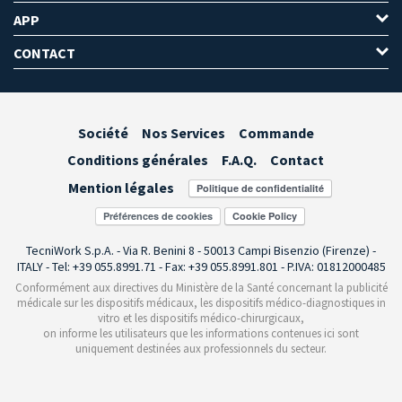
APP
CONTACT
Société
Nos Services
Commande
Conditions générales
F.A.Q.
Contact
Mention légales
Préférences de cookies
TecniWork S.p.A. - Via R. Benini 8 - 50013 Campi Bisenzio (Firenze) -
ITALY - Tel: +39 055.8991.71 - Fax: +39 055.8991.801 - P.IVA: 01812000485
Conformément aux directives du Ministère de la Santé concernant la publicité
médicale sur les dispositifs médicaux, les dispositifs médico-diagnostiques in
vitro et les dispositifs médico-chirurgicaux,
on informe les utilisateurs que les informations contenues ici sont
uniquement destinées aux professionnels du secteur.