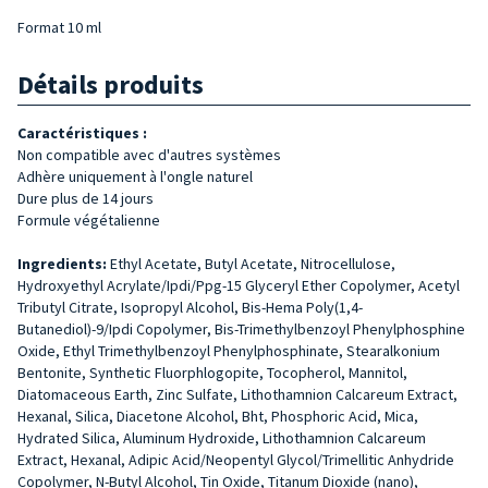
Format 10 ml
Détails produits
Caractéristiques :
Non compatible avec d'autres systèmes
Adhère uniquement à l'ongle naturel
Dure plus de 14 jours
Formule végétalienne
Ingredients:
Ethyl Acetate, Butyl Acetate, Nitrocellulose,
Hydroxyethyl Acrylate/Ipdi/Ppg-15 Glyceryl Ether Copolymer, Acetyl
Tributyl Citrate, Isopropyl Alcohol, Bis-Hema Poly(1,4-
Butanediol)-9/Ipdi Copolymer, Bis-Trimethylbenzoyl Phenylphosphine
Oxide, Ethyl Trimethylbenzoyl Phenylphosphinate, Stearalkonium
Bentonite, Synthetic Fluorphlogopite, Tocopherol, Mannitol,
Diatomaceous Earth, Zinc Sulfate, Lithothamnion Calcareum Extract,
Hexanal, Silica, Diacetone Alcohol, Bht, Phosphoric Acid, Mica,
Hydrated Silica, Aluminum Hydroxide, Lithothamnion Calcareum
Extract, Hexanal, Adipic Acid/Neopentyl Glycol/Trimellitic Anhydride
Copolymer, N-Butyl Alcohol, Tin Oxide, Titanum Dioxide (nano),