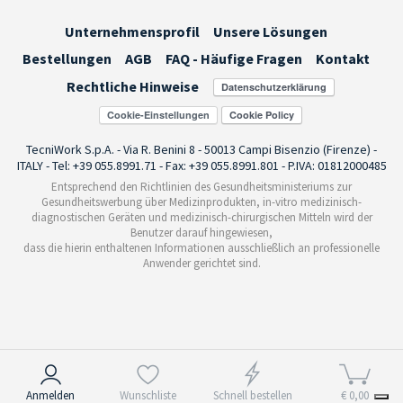
Unternehmensprofil
Unsere Lösungen
Bestellungen
AGB
FAQ - Häufige Fragen
Kontakt
Rechtliche Hinweise
Cookie-Einstellungen
TecniWork S.p.A. - Via R. Benini 8 - 50013 Campi Bisenzio (Firenze) -
ITALY - Tel: +39 055.8991.71 - Fax: +39 055.8991.801 - P.IVA: 01812000485
Entsprechend den Richtlinien des Gesundheitsministeriums zur
Gesundheitswerbung über Medizinprodukten, in-vitro medizinisch-
diagnostischen Geräten und medizinisch-chirurgischen Mitteln wird der
Benutzer darauf hingewiesen,
dass die hierin enthaltenen Informationen ausschließlich an professionelle
Anwender gerichtet sind.
Hinweis bei Erhebung
Anmelden
Wunschliste
Schnell bestellen
€ 0,00