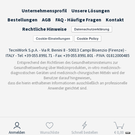
Unternehmensprofil
Unsere Lösungen
Bestellungen
AGB
FAQ - Häufige Fragen
Kontakt
Rechtliche Hinweise
Cookie-Einstellungen
TecniWork S.p.A. - Via R. Benini 8 - 50013 Campi Bisenzio (Firenze) -
ITALY - Tel: +39 055.8991.71 - Fax: +39 055.8991.801 - P.IVA: 01812000485
Entsprechend den Richtlinien des Gesundheitsministeriums zur
Gesundheitswerbung über Medizinprodukten, in-vitro medizinisch-
diagnostischen Geräten und medizinisch-chirurgischen Mitteln wird der
Benutzer darauf hingewiesen,
dass die hierin enthaltenen Informationen ausschließlich an professionelle
Anwender gerichtet sind.
Hinweis bei Erhebung
Anmelden
Wunschliste
Schnell bestellen
€ 0,00