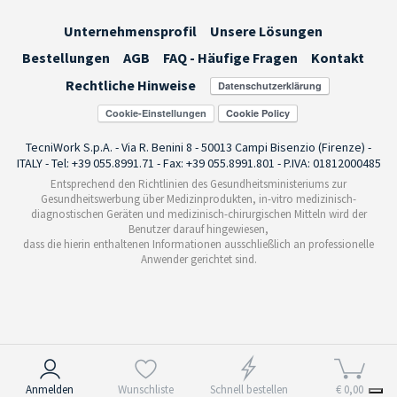
Unternehmensprofil
Unsere Lösungen
Bestellungen
AGB
FAQ - Häufige Fragen
Kontakt
Rechtliche Hinweise
Cookie-Einstellungen
TecniWork S.p.A. - Via R. Benini 8 - 50013 Campi Bisenzio (Firenze) -
ITALY - Tel: +39 055.8991.71 - Fax: +39 055.8991.801 - P.IVA: 01812000485
Entsprechend den Richtlinien des Gesundheitsministeriums zur
Gesundheitswerbung über Medizinprodukten, in-vitro medizinisch-
diagnostischen Geräten und medizinisch-chirurgischen Mitteln wird der
Benutzer darauf hingewiesen,
dass die hierin enthaltenen Informationen ausschließlich an professionelle
Anwender gerichtet sind.
Hinweis bei Erhebung
Anmelden
Wunschliste
Schnell bestellen
€ 0,00