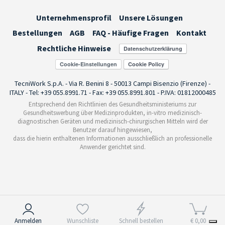
Unternehmensprofil
Unsere Lösungen
Bestellungen
AGB
FAQ - Häufige Fragen
Kontakt
Rechtliche Hinweise
Cookie-Einstellungen
TecniWork S.p.A. - Via R. Benini 8 - 50013 Campi Bisenzio (Firenze) -
ITALY - Tel: +39 055.8991.71 - Fax: +39 055.8991.801 - P.IVA: 01812000485
Entsprechend den Richtlinien des Gesundheitsministeriums zur
Gesundheitswerbung über Medizinprodukten, in-vitro medizinisch-
diagnostischen Geräten und medizinisch-chirurgischen Mitteln wird der
Benutzer darauf hingewiesen,
dass die hierin enthaltenen Informationen ausschließlich an professionelle
Anwender gerichtet sind.
Hinweis bei Erhebung
Anmelden
Wunschliste
Schnell bestellen
€ 0,00