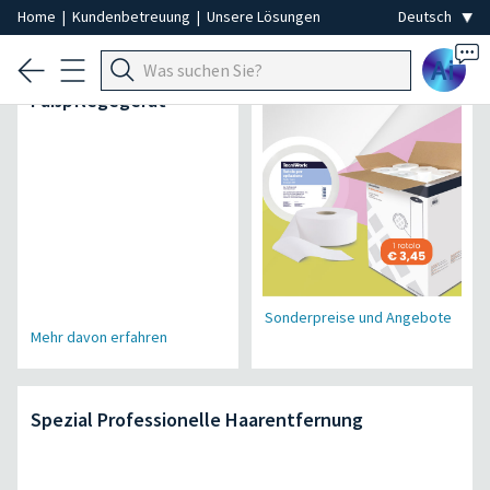
Home
|
Kundenbetreuung
|
Unsere Lösungen
Ai
Air Power Pro
Einweg-Spezial
Fußpflegegerät
Sonderpreise und Angebote
Mehr davon erfahren
Spezial Professionelle Haarentfernung