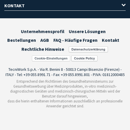
KONTAKT
Unternehmensprofil
Unsere Lösungen
Bestellungen
AGB
FAQ - Häufige Fragen
Kontakt
Rechtliche Hinweise
Cookie-Einstellungen
TecniWork S.p.A. - Via R. Benini 8 - 50013 Campi Bisenzio (Firenze) -
ITALY - Tel: +39 055.8991.71 - Fax: +39 055.8991.801 - P.IVA: 01812000485
Entsprechend den Richtlinien des Gesundheitsministeriums zur
Gesundheitswerbung über Medizinprodukten, in-vitro medizinisch-
diagnostischen Geräten und medizinisch-chirurgischen Mitteln wird der
Benutzer darauf hingewiesen,
dass die hierin enthaltenen Informationen ausschließlich an professionelle
Anwender gerichtet sind.