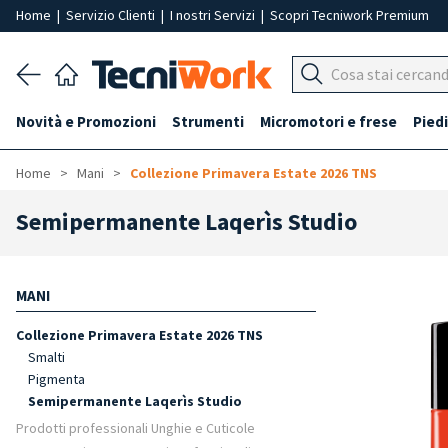
Home
|
Servizio Clienti
|
I nostri Servizi
|
Scopri Tecniwork Premium
Novità e Promozioni
Strumenti
Micromotori e frese
Piedi
Home
Mani
Collezione Primavera Estate 2026 TNS
Semipermanente Laqerìs Studio
MANI
Collezione Primavera Estate 2026 TNS
Smalti
Pigmenta
Semipermanente Laqerìs Studio
Prodotti professionali Unghie e Cuticole