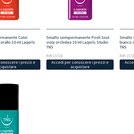
rmanente Color
Smalto semipermanente Posh Soul
Smalto 
orallo 10 ml Laqerìs
viola orchidea 10 ml Laqerìs Studio
bianco 
TNS
TNS
Ref: LS724
Ref: LS72
conoscere i prezzi e
Accedi per conoscere i prezzi e
Acced
cquistare
acquistare