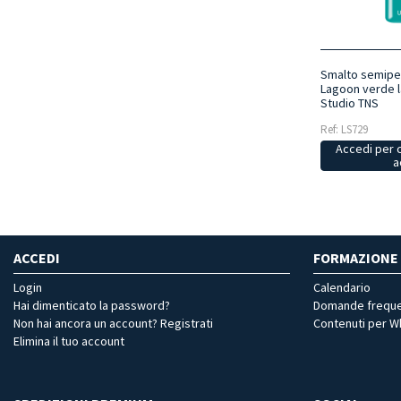
Smalto semipe
Lagoon verde l
Studio TNS
Ref: LS729
Accedi per 
a
ACCEDI
FORMAZIONE
Login
Calendario
Hai dimenticato la password?
Domande freque
Non hai ancora un account? Registrati
Contenuti per 
Elimina il tuo account