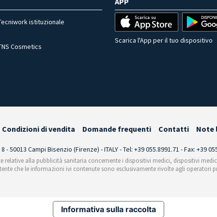
APP
Tecniwork istituzionale
Scarica l'App per il tuo dispositivo
TNS Cosmetics
Condizioni di vendita
Domande frequenti
Contatti
Note 
i 8 - 50013 Campi Bisenzio (Firenze) - ITALY - Tel: +39 055.8991.71 - Fax: +39 0
te relative alla pubblicità sanitaria concernente i dispositivi medici, dispositivi medi
'utente che le informazioni ivi contenute sono esclusivamente rivolte agli operatori pr
Informativa sulla raccolta