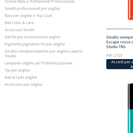
Creme Mani e Trattamenti Professionali
Smalti professionali per unghie
Basi per unghie e Top Coat
Nail Color & Care
Accessori Smalti
Gel UV per ricostruzione unghie
Smalto semipe
Escape rosso c
Pigmenta pigmento UV per unghie
Studio TNS
Smalto semipermanente per unghie Laqerìs
Ref: LS723
Studio
Accedi per 
Lampade unghie per Polimerizzazione
a
Tip per unghie
Nail Art per unghie
Accessori per unghie