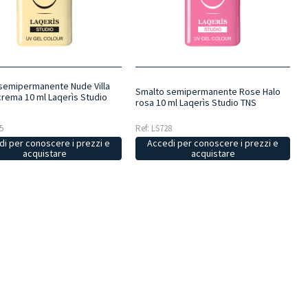
semipermanente Nude Villa
Smalto semipermanente Rose Halo
crema 10 ml Laqerìs Studio
rosa 10 ml Laqerìs Studio TNS
5
Ref: LS728
i per conoscere i prezzi e
Accedi per conoscere i prezzi e
acquistare
acquistare