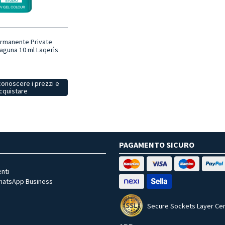
rmanente Private
aguna 10 ml Laqerìs
conoscere i prezzi e
cquistare
PAGAMENTO SICURO
nti
WhatsApp Business
Secure Sockets Layer Cer