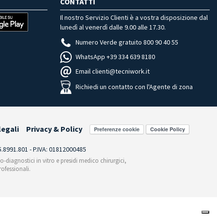
CONTATTI
Il nostro Servizio Clienti è a vostra disposizione dal
lunedì al venerdì dalle 9.00 alle 17.30.
Numero Verde gratuito 800 90 40 55
WhatsApp +39 334 639 8180
Email clienti@tecniwork.it
Richiedi un contatto con l'Agente di zona
legali
Privacy & Policy
Preferenze cookie
55.8991.801 - P.IVA: 01812000485
co-diagnostici in vitro e presidi medico chirurgici,
ofessionali.