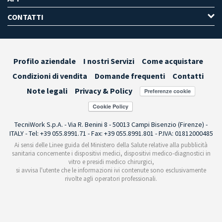
CONTATTI
Profilo aziendale
I nostri Servizi
Come acquistare
Condizioni di vendita
Domande frequenti
Contatti
Note legali
Privacy & Policy
Preferenze cookie
TecniWork S.p.A. - Via R. Benini 8 - 50013 Campi Bisenzio (Firenze) -
ITALY - Tel: +39 055.8991.71 - Fax: +39 055.8991.801 - P.IVA: 01812000485
Ai sensi delle Linee guida del Ministero della Salute relative alla pubblicità
sanitaria concernente i dispositivi medici, dispositivi medico-diagnostici in
vitro e presidi medico chirurgici,
si avvisa l'utente che le informazioni ivi contenute sono esclusivamente
rivolte agli operatori professionali.