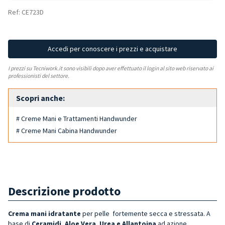
Ref: CE723D
Accedi per conoscere i prezzi e acquistare
I prezzi su Tecniwork.it sono visibili dopo aver effettuato il login al sito web riservato ai
professionisti del settore.
Scopri anche:
# Creme Mani e Trattamenti Handwunder
# Creme Mani Cabina Handwunder
Descrizione prodotto
Crema mani idratante
per pelle
fortemente
secca e stressata. A
base di
Ceramidi, Aloe Vera, Urea e Allantoina
ad azione