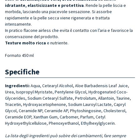
idratante,
elasticizzante e
protettiva
. Rende la pelle liscia e
morbida, lasciando una piacevole sensazione. Si assorbe
rapidamente e la pelle secca viene rigenerata e trattata
intensamente.
In pratico flacone airless che evita il contatto con l’aria e favorisce la
conservazione del prodotto.
Texture molto ricca
e nutriente.
Formato 450 ml
Specifiche
Ingredienti:
Aqua, Cetearyl Alcohol, Aloe Barbadensis Leaf Juice,
Urea, Isopropyl Myristate, Pentylene Glycol, Hydrogenated Coco-
Glycerides, Sodium Cetearyl Sulfate, Petrolatum, Allantoin, Taurine,
Triacetin, Hydroxyacetophenone, Sodium Lauroyl Lactate, Capryl
Glycol, Ceramide NP, Ceramide AP, Phytoshingosine, Cholesterol,
Ceramide EOP, Xanthan Gum, Carbomer, Parfum, Cetyl
Hydroxyethylcellulose, Phenoxyethanol, Ethylhexylglycerin.
La lista degli ingredienti può subire dei cambiamenti, fare sempre