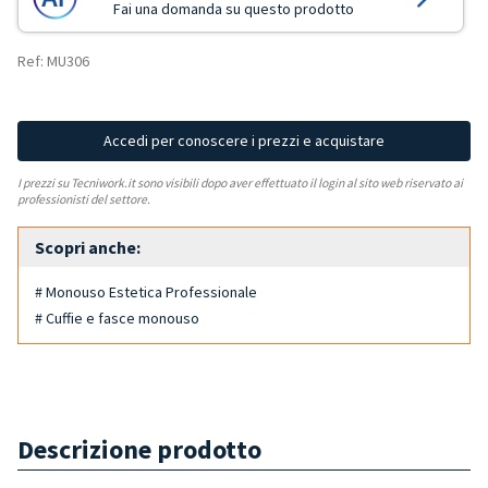
Fai una domanda su questo prodotto
Ref: MU306
Accedi per conoscere i prezzi e acquistare
I prezzi su Tecniwork.it sono visibili dopo aver effettuato il login al sito web riservato ai
professionisti del settore.
Scopri anche:
# Monouso Estetica Professionale
# Cuffie e fasce monouso
Descrizione prodotto