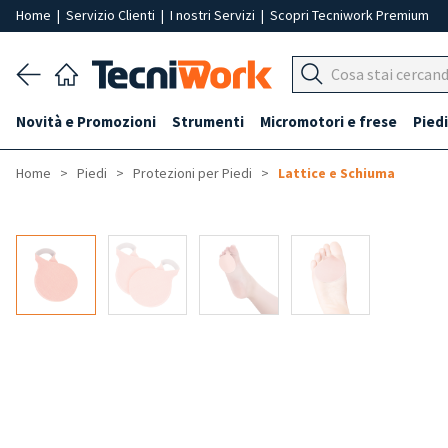
Home
|
Servizio Clienti
|
I nostri Servizi
|
Scopri Tecniwork Premium
Novità e Promozioni
Strumenti
Micromotori e frese
Piedi
Home
Piedi
Protezioni per Piedi
Lattice e Schiuma