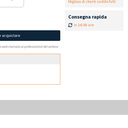
Migliaia di clienti soddisfatti
Consegna rapida
in 24/48 ore
e acquistare
to web riservato ai professionisti del settore.