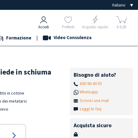
Accedi
Preferiti
Acquisto rapido
€ 0,00
|
Video Consulenza
Formazione
piede in schiuma
Bisogno di aiuto?
800 90 40 55
Whatsapp
tito in cotone
Scrivici una mail
o dei metatarsi
Leggi le faq
lievo
Acquista sicuro