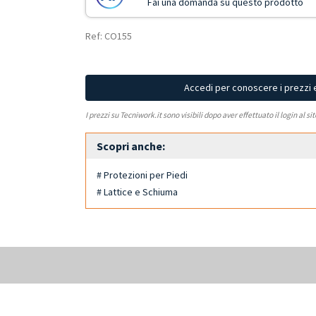
Fai una domanda su questo prodotto
Ref: CO155
Accedi per conoscere i prezzi 
I prezzi su Tecniwork.it sono visibili dopo aver effettuato il login al si
Scopri anche:
# Protezioni per Piedi
# Lattice e Schiuma