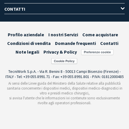
CONTATTI
Profilo aziendale
I nostri Servizi
Come acquistare
Condizioni di vendita
Domande frequenti
Contatti
Note legali
Privacy & Policy
Preferenze cookie
TecniWork S.p.A. - Via R. Benini 8 - 50013 Campi Bisenzio (Firenze) -
ITALY - Tel: +39 055.8991.71 - Fax: +39 055.8991.801 - P.IVA: 01812000485
Ai sensi delle Linee guida del Ministero della Salute relative alla pubblicità
sanitaria concernente i dispositivi medici, dispositivi medico-diagnostici in
vitro e presidi medico chirurgici,
si avvisa l'utente che le informazioni ivi contenute sono esclusivamente
rivolte agli operatori professionali.