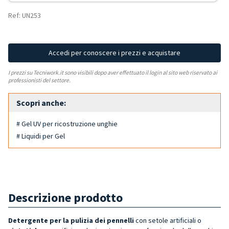
Ref: UN253
Accedi per conoscere i prezzi e acquistare
I prezzi su Tecniwork.it sono visibili dopo aver effettuato il login al sito web riservato ai
professionisti del settore.
Scopri anche:
# Gel UV per ricostruzione unghie
# Liquidi per Gel
Descrizione prodotto
Detergente per la pulizia dei pennelli
con setole artificiali o