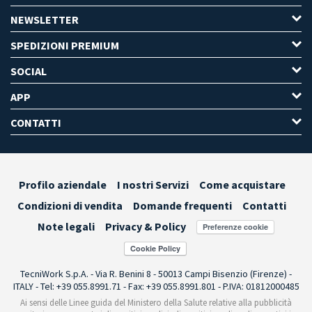
NEWSLETTER
SPEDIZIONI PREMIUM
SOCIAL
APP
CONTATTI
Profilo aziendale
I nostri Servizi
Come acquistare
Condizioni di vendita
Domande frequenti
Contatti
Note legali
Privacy & Policy
Preferenze cookie
TecniWork S.p.A. - Via R. Benini 8 - 50013 Campi Bisenzio (Firenze) -
ITALY - Tel: +39 055.8991.71 - Fax: +39 055.8991.801 - P.IVA: 01812000485
Ai sensi delle Linee guida del Ministero della Salute relative alla pubblicità