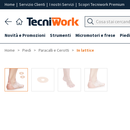
Home
|
Servizio Clienti
|
I nostri Servizi
|
Scopri Tecniwork Premium
Novità e Promozioni
Strumenti
Micromotori e frese
Piedi
Home
Piedi
Paracalli e Cerotti
In lattice