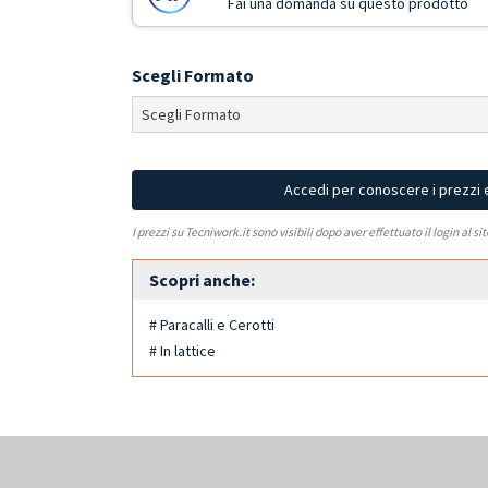
Fai una domanda su questo prodotto
Scegli Formato
Accedi per conoscere i prezzi 
I prezzi su Tecniwork.it sono visibili dopo aver effettuato il login al si
Scopri anche:
# Paracalli e Cerotti
# In lattice