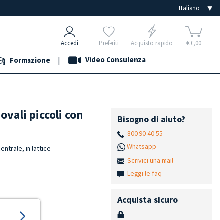
Accedi
Preferiti
Acquisto rapido
€ 0,00
|
Video Consulenza
Formazione
 ovali piccoli con
Bisogno di aiuto?
800 90 40 55
Whatsapp
centrale, in lattice
Scrivici una mail
Leggi le faq
Acquista sicuro