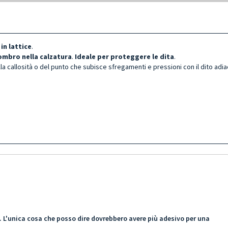
,
in lattice
.
mbro nella calzatura
.
Ideale per proteggere le dita
.
lla callosità o del punto che subisce sfregamenti e pressioni con il dito adia
li. L'unica cosa che posso dire dovrebbero avere più adesivo per una