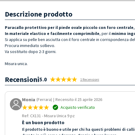
Descrizione prodotto
Paracallo protettivo per il piede ovale piccolo con foro centrale
In materiale elastico e facilmente comprimibile
, per il
minimo ingo
Si applica su pelle ben asciutta con il foro centrale in corrispondenza de
Procura immediato sollievo.
Va sostituito dopo 2-3 giorni.
Misura unica.
Recensioni
5.0
1 Recensioni
Monia
(Ferrara)
|
Recensito il 25 aprile 2026
Acquisto verificato
Ref: CX131
-
Misura Unica 9 pz
È un buon prodotto
Il prodotto è buono e utile per chi ha questi problemi di cal