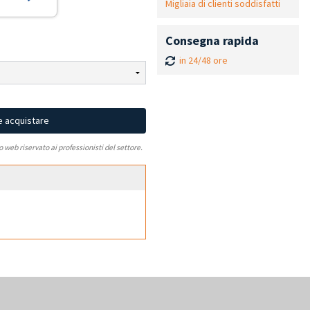
Migliaia di clienti soddisfatti
Consegna rapida
in 24/48 ore
e acquistare
to web riservato ai professionisti del settore.